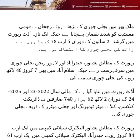
ملک بھر میں بجلی چوری کے بڑھتے ہوئے رجحان نے قومی
معیشت کو شدید نقصان پہنچایا ہے، جبکہ ایک تازہ آڈٹ رپورٹ
میں گزشتہ 2 سالوں کے دوران 5 ارب 78 کروڑ روپے سے
زائد کی بجلی چوری کا انکشاف ہوا ہے۔
رپورٹ کے مطابق پشاور، حیدرآباد اور لاہور ریجن بجلی چوری
میں سرفہرست رہے، جبکہ اسلام آباد میں بھی 7 کروڑ 46 لاکھ
روپے کی بجلی چوری سامنے آئی۔
آڈٹ رپورٹ میں بتایا گیا ہے کہ مالی سال 2022-23 اور 2023-
24 کے دوران 2 لاکھ 62 ہزار 740 صارفین نے ڈائریکٹ
کنکشن، کنڈے، میٹر ٹیمپرنگ اور جعلی میٹرز کے ذریعے بجلی
چوری کی۔
رپورٹ کے مطابق پشاور الیکٹرک سپلائی کمپنی میں ایک ارب
84 کروڑ روپے، حیدرآباد الیکٹرک سپلائی کمپنی میں ایک ارب 61