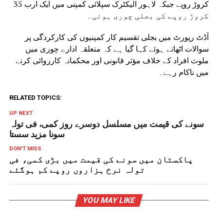
کروڑ روپے جبکہ لاہور الیکٹرک سپلائی کمپنی میں ایک ارب 35
کروڑ روپے کی بجلی چوری ہوئی۔
آڈٹ رپورٹ میں بجلی تقسیم کار کمپنیوں کی کارکردگی پر
سوالات اٹھاتے ہوئے کہا گیا ہے کہ متعلقہ ادارے چوری میں
ملوث افراد کے خلاف مؤثر قانونی اور محکمانہ کارروائی کرنے
میں ناکام رہے۔
RELATED TOPICS:
UP NEXT
سونے کی قیمت میں مسلسل دوسرے روز کمی، فی تولہ
سونا مزید سستا
DON'T MISS
پاکستان میں سونے کی قیمت میں بڑی کمی، فی
تولہ نرخ ہزاروں روپے کم ہوگئے
YOU MAY LIKE