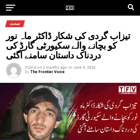
صحت
تیزاب گردی کی شکار ڈاکٹر ماہ نور
کو بچانے والے سکیورٹی گارڈ کی
دردناک داستان سامنے آگئی
Published
2 months ago
on
June 9, 2026
By
The Frontier Voice