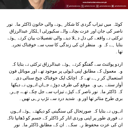
کوئٹہ میں تیزاب گردی کا شکار ہونے والی خاتون ڈاکٹر ماہ نور
ناصر کی جان اور عزت بچانے والے سکیورٹی اہلکار عبدالرزاق
ترکئی نے واقعے کی دل دہلا دینے والی تفصیلات بیان کرتے ہوئے
بتایا ہے کہ وہ منظر ان کی زندگی کا سب سے خوفناک تجربہ
تھا۔
اردو پوائنٹ سے گفتگو کرتے ہوئے عبدالرزاق ترکئی نے بتایا کہ
وہ معمول کے مطابق اپنی ڈیوٹی پر موجود تھے اور موبائل فون
استعمال کر رہے تھے کہ اچانک ایک خوفناک چیخ سنائی دی۔
آواز سنتے ہی وہ موقع کی طرف دوڑے جہاں انہوں نے دیکھا
کہ ڈاکٹر ماہ نور ناصر کے کپڑے تیزاب سے جل چکے تھے، چہرہ
بری طرح متاثر تھا اور وہ شدید درد سے تڑپ رہی تھیں۔
انہوں نے بتایا کہ صورتحال کی سنگینی کو دیکھتے ہوئے انہوں
نے فوری طور پر اپنی وردی اتار کر ڈاکٹر کے جسم کو ڈھانپا تاکہ
ان کی عزت محفوظ رہ سکے۔ ان کے مطابق ڈاکٹر ماہ نور