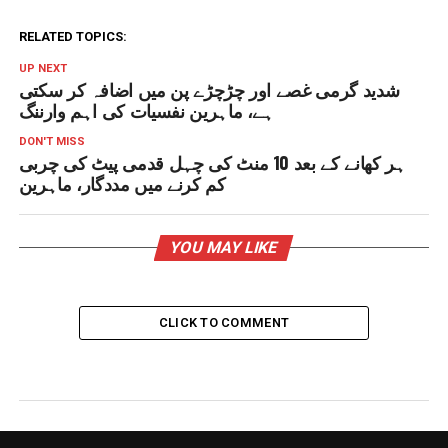
RELATED TOPICS:
UP NEXT
شدید گرمی غصے اور چڑچڑے پن میں اضافہ کر سکتی
ہے، ماہرین نفسیات کی اہم وارننگ
DON'T MISS
ہر کھانے کے بعد 10 منٹ کی چہل قدمی پیٹ کی چربی
کم کرنے میں مددگار، ماہرین
YOU MAY LIKE
CLICK TO COMMENT