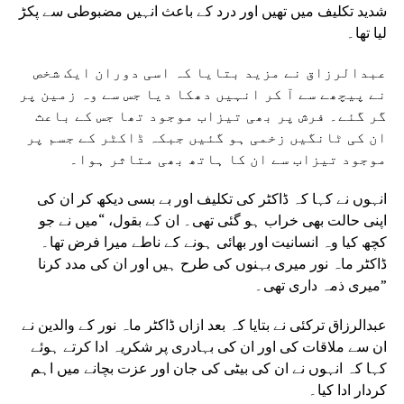
شدید تکلیف میں تھیں اور درد کے باعث انہیں مضبوطی سے پکڑ
لیا تھا۔
عبدالرزاق نے مزید بتایا کہ اسی دوران ایک شخص
نے پیچھے سے آ کر انہیں دھکا دیا جس سے وہ زمین پر
گر گئے۔ فرش پر بھی تیزاب موجود تھا جس کے باعث
ان کی ٹانگیں زخمی ہو گئیں جبکہ ڈاکٹر کے جسم پر
موجود تیزاب سے ان کا ہاتھ بھی متاثر ہوا۔
انہوں نے کہا کہ ڈاکٹر کی تکلیف اور بے بسی دیکھ کر ان کی
اپنی حالت بھی خراب ہو گئی تھی۔ ان کے بقول، “میں نے جو
کچھ کیا وہ انسانیت اور بھائی ہونے کے ناطے میرا فرض تھا۔
ڈاکٹر ماہ نور میری بہنوں کی طرح ہیں اور ان کی مدد کرنا
میری ذمہ داری تھی۔”
عبدالرزاق ترکئی نے بتایا کہ بعد ازاں ڈاکٹر ماہ نور کے والدین نے
ان سے ملاقات کی اور ان کی بہادری پر شکریہ ادا کرتے ہوئے
کہا کہ انہوں نے ان کی بیٹی کی جان اور عزت بچانے میں اہم
کردار ادا کیا۔