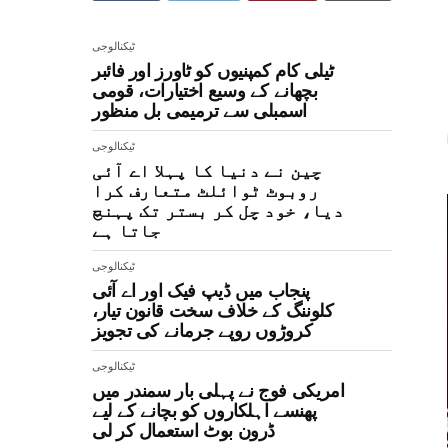
ٹیکنالوجی
ٹیلی کام کمپنیوں کو ٹاورز اور فائبر
بچھانے کے وسیع اختیارات، قومی
اسمبلی سے ترمیمی بل منظور
ٹیکنالوجی
چین نے دنیا کا پہلا اے آئی
روبوٹ ٹوائلٹ متعارف کرا
دیا، خود چل کر بستر تک پہنچ
جاتا ہے
ٹیکنالوجی
پنجاب میں ڈیپ فیک اور اے آئی
کلوننگ کے خلاف سخت قانون تیار،
کروڑوں روپے جرمانے کی تجویز
ٹیکنالوجی
امریکی فوج نے پہلی بار سمندر میں
پھنسے اہلکاروں کو بچانے کے لیے
ڈرون بوٹ استعمال کر لی