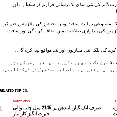
ہوں نے دعویٰ کیا کہ ویرا پروسیسر اینویڈیا کو 200 ارب ڈالر کی نئی منڈی تک رسائی فراہم کر سکتا ہے اور
۔
 کہ مصنوعی ذہانت سافٹ ویئر انجینئرز کی ملازمتیں ختم کر
ازمین کی پیداواری صلاحیت میں اضافہ کرے گی اور سافٹ
رے گی بلکہ نئی مہارتوں اور نئے مواقع پیدا کرے گی۔
واضح رہے کہ کمپیوٹیکس ٹیکنالوجی نمائش 2 جون سے 5 جون تک جاری رہے گی، جہاں دنیا بھر کی بڑی
ین اپنی نئی ایجادات اور مستقبل کی ٹیکنالوجیز
RELATED TOPICS:
DON'T MISS
UP
،
صرف ایک گیلن ایندھن پر 2145 میل چلنے والی
ت
حیرت انگیز کار تیار