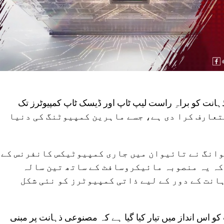
ہانت کو براہِ راست لیپ ٹاپ اور ڈیسک ٹاپ کمپیوٹرز تک
تعارف کرا دی ہے، جسے ماہرین کمپیوٹنگ کی دنیا
وانگ نے تائیوان میں جاری کمپیوٹیکس کانفرنس کے
 کہ یہ منصوبہ مائیکروسافٹ کے ساتھ تین سالہ
انت کے دور کے لیے ذاتی کمپیوٹرز کو نئی شکل
 اس انداز میں تیار کیا گیا ہے کہ مصنوعی ذہانت پر مبنی