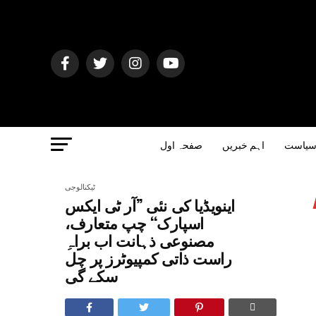
یاست
اہم خبریں
صفحہ اول
ٹیکنالوجی
اینویڈیا کی نئی ’’آر ٹی ایکس
اسپارک‘‘ چپ متعارف،
مصنوعی ذہانت اب براہِ
راست ذاتی کمپیوٹرز پر چل
سکے گی