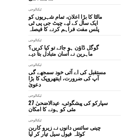
ٹیکنالوجی
مالٹا کا بڑا اعلان، تمام شہریوں کو
ایک سال کے لیے چیٹ جی پی ٹی
پلس مفت فراہم کرنے کا فیصلہ
ٹیکنالوجی
گوگل ڈاؤن ہو جائے تو کیا کریں؟
ماہرین نے آسان متبادل بتا دیے
ٹیکنالوجی
مستقبل کی اے آئی خود سمجھے گی
آپ کی ضرورت، اینتھروپک کا بڑا
دعویٰ
ٹیکنالوجی
سپارکو کی پیشگوئی، عیدالاضحیٰ 27
مئی کو ہونے کا امکان
ٹیکنالوجی
چینی سائنس دانوں نے زیرو کاربن
کوئلہ فیول سیل تیار کر لیا