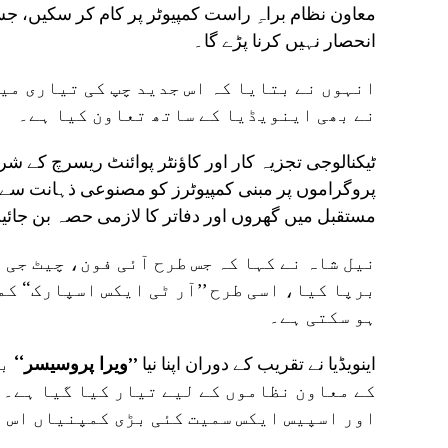
معاون نظام براہِ راست کمپیوٹر پر کام کر سکیں، ج
انحصار نہیں کرنا پڑے گا۔
انہوں نے بتایا کہ اس جدید چپ کی تیاری م
نے بھی اینویڈیا کے ساتھ تعاون کیا ہے۔
ٹیکنالوجی تجزیہ کار اور کاؤنٹر پوائنٹ ریسرچ کے شر
پروگراموں پر مبنی کمپیوٹرز کو مصنوعی ذہانت سے چ
مستقبل میں گھروں اور دفاتر کا لازمی حصہ بن جائی
نیل شاہ نے کہا کہ جس طرح آئی فون، چیٹ جی 
برپا کیا، اسی طرح ’’آر ٹی ایکس اسپارک‘‘ ک
ہو سکتی ہے۔
اینویڈیا نے تقریب کے دوران اپنا نیا
’’ویرا پروسیسر‘‘
بھ
کے معاون نظاموں کے لیے تیار کیا گیا ہے۔
اور اسپیس ایکس سمیت کئی بڑی کمپنیاں اس 