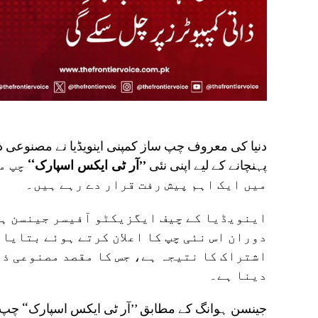
دنیا کی معروف چپ ساز کمپنی اینویڈیا نے مصنوعی ذ
پہنچانے کے لیے اپنی نئی
’’آر ٹی ایکس اسپارک‘‘
چپ م
میں ایک اہم پیش رفت قرار دے رہے ہیں۔
اینویڈیا کے چیف ایگزیکٹو آفیسر جینسن ہ
دوران اس نئی چپ کا اعلان کرتے ہوئے بتایا
اشتراک کا نتیجہ ہے، جس کا مقصد مصنوعی ذہ
دینا ہے۔
جینسن ہوانگ کے مطابق ’’آر ٹی ایکس اسپارک‘‘ چپ کو