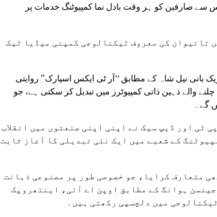
س سے صارفین کو ہر وقت بادل نما کمپیوٹنگ خدمات پر
یں تائیوان کی معروف ٹیکنالوجی کمپنی میڈیا ٹیک
یک بانی نیل شاہ کے مطابق ’’آر ٹی ایکس اسپارک‘‘ روایتی
لنے والے ذہین ذاتی کمپیوٹرز میں تبدیل کر سکتی ہے، جو
ں گے۔
پی ٹی اور ڈیپ سیک نے اپنی اپنی صنعتوں میں انقلاب
مپیوٹنگ کے شعبے میں ایک نئی تبدیلی کا آغاز ثابت
ی متعارف کرایا، جو خصوصی طور پر مصنوعی ذہانت
 جینسن ہوانگ کے مطابق اوپن اے آئی، اینتھروپک
ٹیکنالوجی میں دلچسپی رکھتی ہیں۔