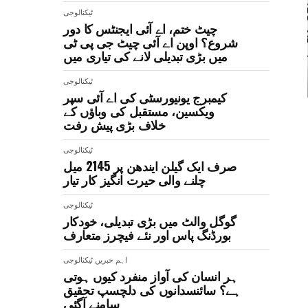
ٹیکنالوجی
چیٹ ختم، اے آئی ایجنٹس کا دور
شروع؟ اوپن اے آئی چیٹ جی پی ٹی
میں بڑی تبدیلی لانے کی تیاری میں
ٹیکنالوجی
کیمبرج یونیورسٹی کی اے آئی سپر
ویکسین، مستقبل کی وباؤں کے
خلاف بڑی پیش رفت
ٹیکنالوجی
صرف ایک گیلن ایندھن پر 2145 میل
چلنے والی حیرت انگیز کار تیار
ٹیکنالوجی
گوگل والٹ میں بڑی تبدیلی، خودکار
بورڈنگ پاس اور نئے فیچرز متعارف
اہم خبریں
ٹیکنالوجی
ہر انسان کی آواز منفرد کیوں ہوتی
ہے؟ سائنسدانوں کی دلچسپ تحقیق
سامنے آگئی