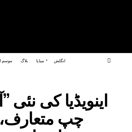
انگلش
میڈیا
بلاگ
موسم ا
اینویڈیا کی نئی ’
چپ متعارف، 