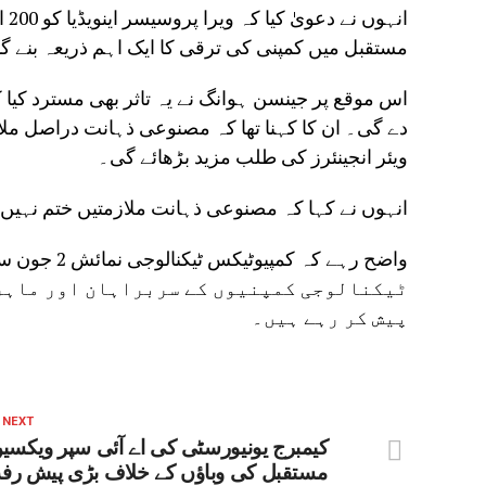
ان
مستقبل میں کمپنی کی ترقی کا ایک اہم ذریعہ بنے گا
اس موقع پر جینسن ہوانگ نے یہ تاثر بھی مسترد کیا
دے گی۔ ان کا کہنا تھا کہ مصنوعی ذہانت دراصل مل
ویئر انجینئرز کی طلب مزید بڑھائے گی۔
انہوں نے کہا کہ مصنوعی ذہانت ملازمتیں ختم نہیں ک
ٹیکنالوجی کمپنیوں کے سربراہان اور ماہر
پیش کر رہے ہیں۔
 NEXT
کیمبرج یونیورسٹی کی اے آئی سپر ویکسین
مستقبل کی وباؤں کے خلاف بڑی پیش رف