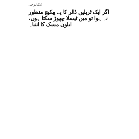
ٹیکنالوجی
اگر ایک ٹریلین ڈالر کا پے پیکیج منظور
نہ ہوا تو میں ٹیسلا چھوڑ سکتا ہوں،
ایلون مسک کا انتباہ