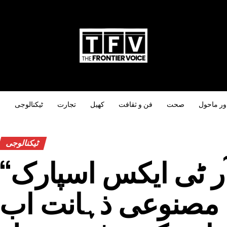
ور ماحول
صحت
فن و ثقافت
کھیل
تجارت
ٹیکنالوجی
س
ٹیکنالوجی
’آر ٹی ایکس اسپارک‘‘
مصنوعی ذہانت اب