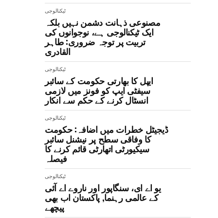
ٹیکنالوجی
مصنوعی ذہانت دشمن نہیں بلکہ
ایک ٹیکنالوجی ہے، نوجوانوں کی
تربیت پر توجہ ضروری: طاہر
القادری
ٹیکنالوجی
ایپل کا بھارتی حکومت کے سائبر
سیفٹی ایپ کو فونز میں لازمی
انسٹال کرنے کے حکم سے انکار
ٹیکنالوجی
ڈیجیٹل خطرات میں اضافہ: حکومت
کا وفاقی سطح پر نیشنل سائبر
سیکیورٹی اتھارٹی قائم کرنے کا
فیصلہ
ٹیکنالوجی
یو اے ای، سنگاپور اور ناروے اے آئی
کے عالمی رہنما, پاکستان اب بھی
پیچھے