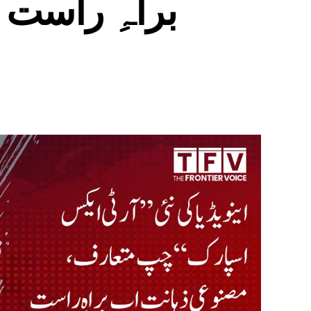
براہِ راست 