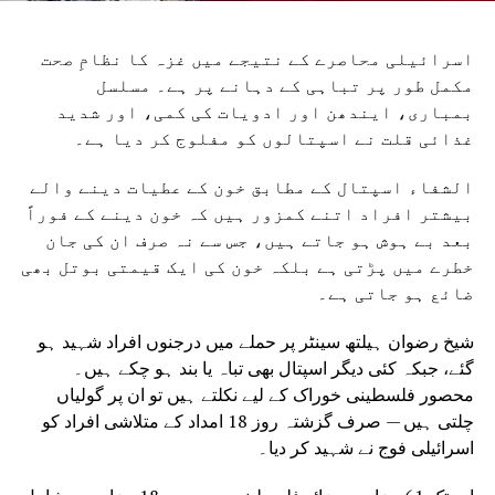
اسرائیلی محاصرے کے نتیجے میں غزہ کا نظامِ صحت
مکمل طور پر تباہی کے دہانے پر ہے۔ مسلسل
بمباری، ایندھن اور ادویات کی کمی، اور شدید
غذائی قلت نے اسپتالوں کو مفلوج کر دیا ہے۔
الشفاء اسپتال کے مطابق خون کے عطیات دینے والے
بیشتر افراد اتنے کمزور ہیں کہ خون دینے کے فوراً
بعد بے ہوش ہو جاتے ہیں، جس سے نہ صرف ان کی جان
خطرے میں پڑتی ہے بلکہ خون کی ایک قیمتی بوتل بھی
ضائع ہو جاتی ہے۔
شیخ رضوان ہیلتھ سینٹر پر حملے میں درجنوں افراد شہید ہو
گئے، جبکہ کئی دیگر اسپتال بھی تباہ یا بند ہو چکے ہیں۔
محصور فلسطینی خوراک کے لیے نکلتے ہیں تو ان پر گولیاں
چلتی ہیں — صرف گزشتہ روز 18 امداد کے متلاشی افراد کو
اسرائیلی فوج نے شہید کر دیا۔