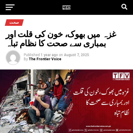
صحت
غزہ میں بھوک، خون کی قلت اور
بمباری سے صحت کا نظام تباہ
Published
1 year ago
on
August 7, 2025
By
The Frontier Voice