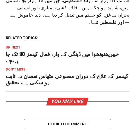
اب تک 61 ہزار سے زائد فلسطینی، جن میں 18 ہزار بچے شامل
ہیں، شہید ہو چکے ہیں۔ فاقہ کشی، بمباری، اور انسانی
بحران نے غزہ کو جہنم میں تبدیل کر دیا ہے۔ دنیا خاموش ہے
— اور فلسطین تنہا۔
RELATED TOPICS:
UP NEXT
خیبرپختونخوا میں ڈینگی کے وار، فعال کیسز 90 تک جا
پہنچے
DON'T MISS
کینسر کے علاج کے دوران مصنوعی مٹھاس نقصان دہ ثابت
ہو سکتی ہے، تحقیق
YOU MAY LIKE
CLICK TO COMMENT