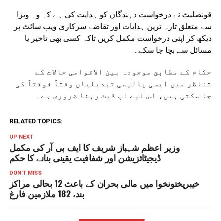
قونصلیٹ نے درخواست دہندگان کو ہدایت کی ہے کہ وہ ویزا
سے متعلق تازہ ترین ہدایات اور تقاضے سرکاری ویب سائٹ پر
دیکھ کر اپنی درخواست مکمل کریں تاکہ کسی بھی تاخیر یا
مسائل سے بچا جا سکے۔
حکام کے مطابق موجودہ بین الاقوامی حالات کے
تناظر میں ایسی پالیسی تبدیلیاں وقتاً فوقتاً کی
جا سکتی ہیں، اس لیے اپ ڈیٹ رہنا ضروری ہے۔
RELATED TOPICS:
UP NEXT
وزیر اعظم شہباز شریف کا ایف بی آر کی مکمل
ڈیجیٹائزیشن اور شفافیت یقینی بنانے کا حکم
DON'T MISS
خیبرپختونخوا میں مالی بحران کے باعث 12 بحالی مراکز
بند، 182 ملازمین فارغ