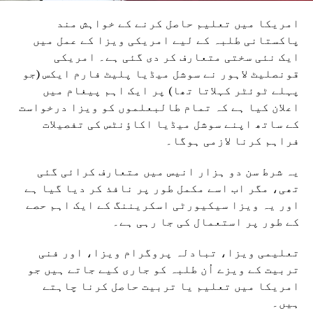
امریکا میں تعلیم حاصل کرنے کے خواہش مند
پاکستانی طلبہ کے لیے امریکی ویزا کے عمل میں
ایک نئی سختی متعارف کر دی گئی ہے۔ امریکی
قونصلیٹ لاہور نے سوشل میڈیا پلیٹ فارم ایکس (جو
پہلے ٹوئٹر کہلاتا تھا) پر ایک اہم پیغام میں
اعلان کیا ہے کہ تمام طالبعلموں کو ویزا درخواست
کے ساتھ اپنے سوشل میڈیا اکاؤنٹس کی تفصیلات
فراہم کرنا لازمی ہوگا۔
یہ شرط سن دو ہزار انیس میں متعارف کرائی گئی
تھی، مگر اب اسے مکمل طور پر نافذ کر دیا گیا ہے
اور یہ ویزا سیکیورٹی اسکریننگ کے ایک اہم حصے
کے طور پر استعمال کی جا رہی ہے۔
تعلیمی ویزا، تبادلہ پروگرام ویزا، اور فنی
تربیت کے ویزے اُن طلبہ کو جاری کیے جاتے ہیں جو
امریکا میں تعلیم یا تربیت حاصل کرنا چاہتے
ہیں۔