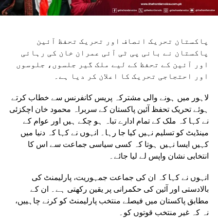
پاکستان تحریک انصاف اور تحریک تحفظ آئین
پاکستان نے بانی پی ٹی آئی عمران خان کی رہائی
اور آئین کے تحفظ کے لیے ملک گیر جلسوں، جلوسوں
اور احتجاجی تحریک کا اعلان کر دیا ہے۔
لاہور میں ہونے والی مشترکہ پریس کانفرنس سے خطاب کرتے
ہوئے تحریک تحفظ آئین پاکستان کے سربراہ محمود خان اچکزئی
نے کہا کہ ملک کے تمام ادارے تباہ ہو چکے ہیں اور عوام کے
مینڈیٹ کو تسلیم نہیں کیا جا رہا۔ انہوں نے کہا کہ دنیا میں
کہیں ایسا نہیں ہوتا کہ کسی سیاسی جماعت سے اس کا
انتخابی نشان واپس لے لیا جائے۔
انہوں نے کہا کہ ان کی جماعت جمہوریت، پارلیمنٹ کی
بالادستی اور آئین کی حکمرانی پر یقین رکھتی ہے۔ ان کے
مطابق پاکستان میں فیصلے منتخب پارلیمنٹ کو کرنے چاہییں،
نہ کہ غیر منتخب قوتوں کو۔