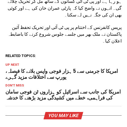
ہو رہا ہے اور پی ٹی آئی کسانوں کے ساتھ مل کر تحریک چلائے
گی۔ انہوں نے واضح کیا کہ پارٹی عمران خان کی ہے اور کوئی
بھی ان کی جگہ نہیں لے سکتا۔
پریس کانفرنس کے اختتام پر پی ٹی آئی اور تحریک تحفظ آئین
پاکستان نے ملک بھر میں جلسے جلوس شروع کرنے کا باضابطہ
اعلان کیا۔
RELATED TOPICS:
UP NEXT
امریکا کا جرمنی سے 5 ہزار فوجی واپس بلانے کا فیصلہ،
یورپ سے اختلافات مزید گہرے
DON'T MISS
امریکا کی جانب سے اسرائیل کو ہزاروں ٹن فوجی سامان
کی فراہمی، خطے میں کشیدگی مزید بڑھنے کا خدشہ
YOU MAY LIKE