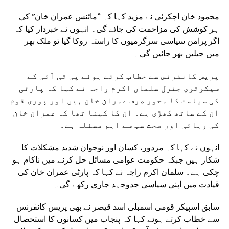
محمود خان اچکزئی نے مزید کہا کہ “مائنس عمران خان” کی
ہر کوشش کی مزاحمت کی جائے گی۔ انہوں نے خبردار کیا کہ
اگر پرامن سیاسی سرگرمیوں کا راستہ روکا گیا تو ملک بھر
میں جیلیں بھر جائیں گی۔
پریس کانفرنس سے خطاب کرتے ہوئے پی ٹی آئی کے
سیکرٹری جنرل سلمان اکرم راجہ نے کہا کہ پارٹی
کی سیاست کا محور صرف عمران خان ہیں اور پوری قوم
ان کے ساتھ کھڑی ہے۔ ان کا کہنا تھا کہ عمران خان
کی رہائی اور صحت سب سے اہم مسئلہ ہے۔
انہوں نے کہا کہ مزدور، کسان اور نوجوان شدید مشکلات کا
شکار ہیں جبکہ حکومت عوامی مسائل حل کرنے میں ناکام ہو
چکی ہے۔ سلمان اکرم راجہ نے کہا کہ پارٹی عمران خان کی
قیادت میں اپنی سیاسی جدوجہد جاری رکھے گی۔
سابق اسپیکر قومی اسمبلی اسد قیصر نے بھی پریس کانفرنس
سے خطاب کرتے ہوئے کہا کہ پنجاب میں کسانوں کا استحصال