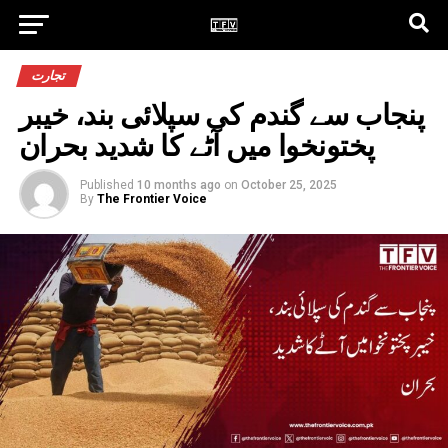
تجارت
پنجاب سے گندم کی سپلائی بند، خیبر
پختونخوا میں آٹے کا شدید بحران
Published
10 months ago
on
October 25, 2025
By
The Frontier Voice