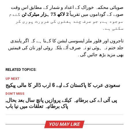
صوبائی محکمہ خوراک کے اعداد و شمار کے مطابق اس وقت
صوبے کے گوداموں میں تقریباً
2 لاکھ 73 ہزار میٹرک ٹن
گندم
موجود ہے، جو صرف چند ہفتوں کی ضرورت پوری کر
سکتی ہے۔
تاجروں اور فلور ملز ایسوسی ایشن کا کہنا ہے کہ اگر پابندی
جلد ختم نہ ہوئی تو نہ صرف آٹے بلکہ روٹی اور نان کی قیمتیں
بھی مزید بڑھ جائیں گی۔
RELATED TOPICS:
UP NEXT
سعودی عرب کا پاکستان کے لیے 6 ارب ڈالر کا مالی پیکیج
DON'T MISS
پی آئی اے کی برطانیہ کیلئے پروازیں پانچ سال بعد بحال,
پاک برطانیہ تعلقات میں نیا باب
YOU MAY LIKE