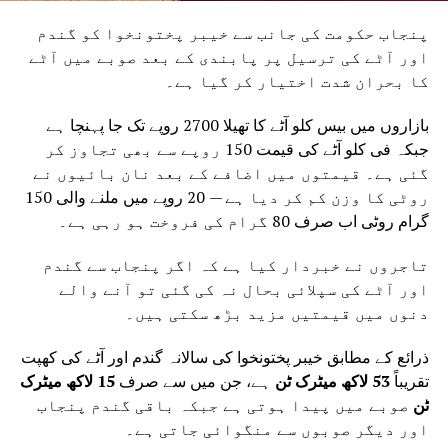
پنجاب حکومت کی جانب سے خیبر پختونخوا کو گندم
اور آٹے کی ترسیل پر پابندی کے بعد صوبے میں آٹے
کا بحران شدت اختیار کر گیا ہے۔
بازاروں میں بیس کلو آٹے کا تھیلا 2700 روپے تک جا پہنچا ہے
جبکہ فی کلو آٹے کی قیمت 150 روپے سے بھی تجاوز کر
گئی ہے۔ قیمتوں میں اضافے کے بعد نان بائیوں نے
روٹی کا وزن کم کر دیا ہے — 20 روپے میں ملنے والی 150
گرام روٹی اب صرف 80 گرام کی فروخت ہو رہی ہے۔
تاجروں نے خبردار کیا ہے کہ اگر پنجاب سے گندم
اور آٹے کی سپلائی بحال نہ کی گئی تو آنے والے
دنوں میں قیمتیں مزید بڑھ سکتی ہیں۔
ذرائع کے مطابق خیبر پختونخوا کی سالانہ گندم اور آٹے کی کھپت
تقریباً
53 لاکھ میٹرک ٹن
ہے، جن میں سے صرف
15 لاکھ میٹرک
ٹن
صوبے میں پیدا ہوتی ہے جبکہ باقی گندم پنجاب
اور دیگر صوبوں سے منگوائی جاتی ہے۔