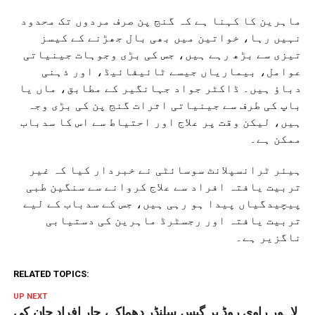
ماہرین کا کہنا ہے کہ گنج پن صرف مردوں تک محدود
نہیں رہا، خواتین میں بھی بال جھڑنے کے کیسز
تیزی سے بڑھ رہے ہیں، جس کی بڑی وجوہات جینیاتی
عوامل، بیماریاں جیسے ٹائیفائیڈ، اور ذہنی
دباؤ ہیں۔ ڈاکٹر جواد جہانگیر کے مطابق، ماں یا
باپ کی طرف سے جینیاتی اثرات گنج پن کی بڑی وجہ
ہیں، لیکن وقت پر علاج اور احتیاط سے اس کا سدباب
ممکن ہے۔
ہیئر ٹرانسپلانٹ سوسائٹی نے خبردار کیا کہ غیر
تربیت یافتہ افراد سے علاج کروانے سے سنگین طبی
پیچیدگیاں پیدا ہو رہی ہیں، جس کے سدباب کے لیے
تربیت یافتہ اور رجسٹرڈ ماہرین کی دستیابی
ناگزیر ہے۔
RELATED TOPICS:
UP NEXT
لاہور راوی روڈ پر گیس سلنڈر دھماکہ، چار افراد جان کی