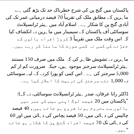
پاکستان میں گنج پن کی شرح خطرناک حد تک بڑھ گئی ہے،
ماہرین کے مطابق ملک کی تقریباً 70 فیصد درمیانی عمر تک کی
آبادی گنج پن کا شکار ہے۔ اسلام آباد میں ہیئر ٹرانسپلانٹ
سوسائٹی آف پاکستان کے سیمینار میں ماہرین نے انکشاف کیا
کہ اس وقت ملک میں تقریباً 3 کروڑ افراد بالوں کے
جھڑنے کی کسی نہ کسی صورت کا سامنا کر رہے ہیں۔
ماہرین نے تشویش ظاہر کی کہ ملک میں صرف 150 مستند
ہیئر ٹرانسپلانٹ سرجنز موجود ہیں، جبکہ ضرورت کم از کم
5,000 سرجنز کی ہے۔ اس کمی کو پورا کرنے کے لیے سوسائٹی
نے 1,000 نئے سرجنز کی تربیت کا اعلان کیا ہے۔
ڈاکٹر رانا عرفان، صدر ہیئر ٹرانسپلانٹ سوسائٹی، نے کہا:
“پاکستان میں 20 فیصد لوگ اپنی بیس کی عمر میں
بالوں سے محروم ہونا شروع ہو جاتے ہیں، 40 فیصد
چالیس کی دہائی میں، 50 فیصد پچاس کی دہائی میں اور 60
کی دہائی تک 70 فیصد افراد گنج پن کا شکار ہو جاتے
ہیں۔”