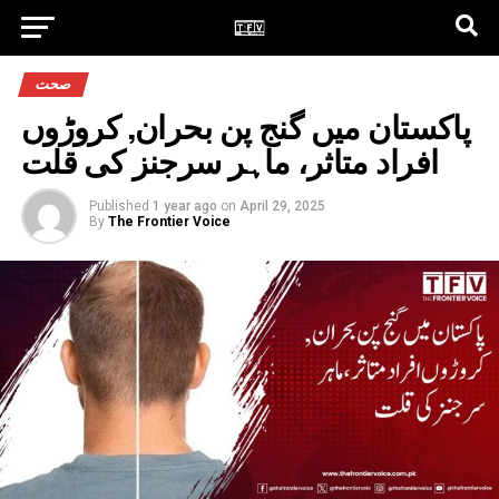
صحت
پاکستان میں گنج پن بحران, کروڑوں
افراد متاثر، ماہر سرجنز کی قلت
Published
1 year ago
on
April 29, 2025
By
The Frontier Voice