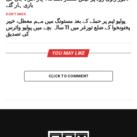
بازی ہار گئے
DON'T MISS
پولیو ٹیم پر حملے کے بعد مستونگ میں مہم معطل، خیبر
پختونخوا کے ضلع تورغر میں 11 سالہ بچے میں پولیو وائرس
کی تصدیق
YOU MAY LIKE
CLICK TO COMMENT