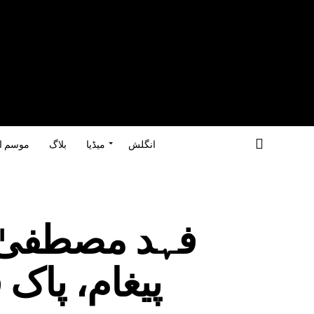
انگلش
میڈیا
بلاگ
موسم ا
فہد مصطفیٰ ک
پیغام، پاک