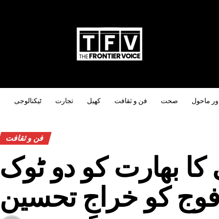
ور ماحول
صحت
فن و ثقافت
کھیل
تجارت
ٹیکنالوجی
س
فن و ثقافت
ا بھارت کو دو ٹوک
 فوج کو خراجِ تحسین