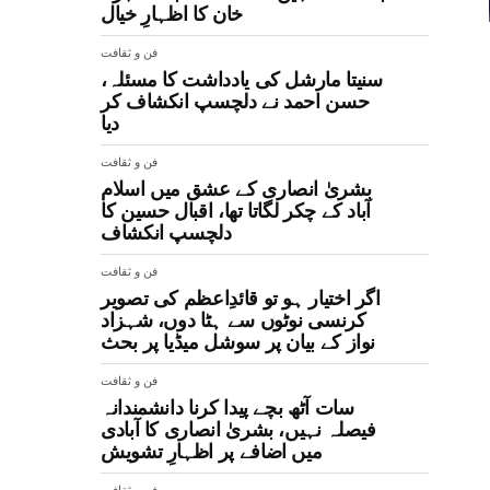
خان کا اظہارِ خیال
فن و ثقافت
سنیتا مارشل کی یادداشت کا مسئلہ،
حسن احمد نے دلچسپ انکشاف کر
دیا
فن و ثقافت
بشریٰ انصاری کے عشق میں اسلام
آباد کے چکر لگاتا تھا، اقبال حسین کا
دلچسپ انکشاف
فن و ثقافت
اگر اختیار ہو تو قائدِاعظم کی تصویر
کرنسی نوٹوں سے ہٹا دوں، شہزاد
نواز کے بیان پر سوشل میڈیا پر بحث
فن و ثقافت
سات آٹھ بچے پیدا کرنا دانشمندانہ
فیصلہ نہیں، بشریٰ انصاری کا آبادی
میں اضافے پر اظہارِ تشویش