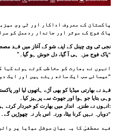
پاکستان کے معروف اداکار اور ٹی وی میزبا
پاک فوج کے موثر اور جاندار ردعمل کو سرا
نجی ٹی وی چینل کے اپنے شو کے آغاز میں فہد مصطف
“پاک فوج مزہ ہی آ گیا، دل خوش ہو گیا۔”
انہوں نے بھارت کو مخاطب کرتے ہوئے کہا ک
عیسائی سب ایک ساتھ رہتے ہیں اور ایک دوسرے کو عزت اور پیار دیتے ہیں۔”
فہد نے بھارتی میڈیا کو بھی آڑے ہاتھوں لیا اور پاک
وہی بتایا جو ہوا اور جھوٹ سے پرہیز کیا۔
انہوں نے طنزیہ انداز میں بھارت کو خبردار کرتے ہوئے کہا:
“دوبارہ نہیں کرنا بیٹا، ورنہ اس بار نہ چھوڑیں گے۔ یہ فلم نہیں چل رہی، یہ حقیقت ہے۔ اب انجوائے کرو۔”
فہد مصطفیٰ کا یہ بیان سوشل میڈیا پر وائر