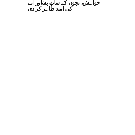
خواہش، بچوں کے ساتھ پشاور آنے
کی امید ظاہر کر دی