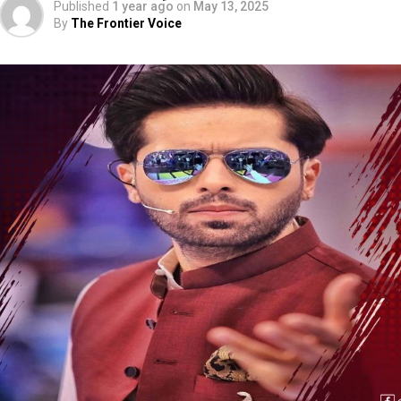
Published
1 year ago
on
May 13, 2025
By
The Frontier Voice