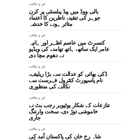
فن و ثقافت
بالی ووڈ میں پیڈ پبلسٹی پر کرن
جوہر کی تنقید، ناظرین کا اعتماد
متاثر ہونے کا خدشہ
فن و ثقافت
کنسرٹ میں عاصم اظہر اور ہانیہ
عامر ایک ساتھ، ہاتھ تھامنے کی ویڈیو
نے دھوم مچا دی
فن و ثقافت
ڈکی بھائی کو عدالت سے بڑا ریلیف،
نام پاسپورٹ کنٹرول فہرست سے
نکالنے کی منظوری
فن و ثقافت
تنازعات کے شکار یوٹیوبر رجب بٹ نے
خاموشی توڑ دی، سخت وارننگ
جاری
فن و ثقافت
شاہ رخ خان کی پاکستان آمد کی