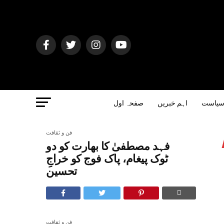
یاست
اہم خبریں
صفحہ اول
فن و ثقافت
فہد مصطفیٰ کا بھارت کو دو
ٹوک پیغام، پاک فوج کو خراجِ
تحسین
فن و ثقافت