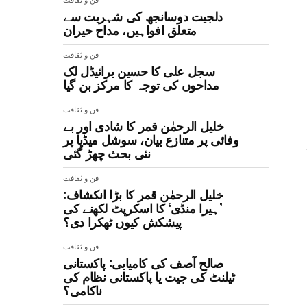
فن و ثقافت
دلجیت دوسانجھ کی شہریت سے
متعلق افواہیں، مداح حیران
فن و ثقافت
سجل علی کا حسین برائیڈل لک
مداحوں کی توجہ کا مرکز بن گیا
فن و ثقافت
خلیل الرحمٰن قمر کا شادی اور بے
وفائی پر متنازع بیان، سوشل میڈیا پر
نئی بحث چھڑ گئی
فن و ثقافت
خلیل الرحمٰن قمر کا بڑا انکشاف:
’ہیرا منڈی‘ کا اسکرپٹ لکھنے کی
پیشکش کیوں ٹھکرا دی؟
فن و ثقافت
صالح آصف کی کامیابی: پاکستانی
ٹیلنٹ کی جیت یا پاکستانی نظام کی
ناکامی؟