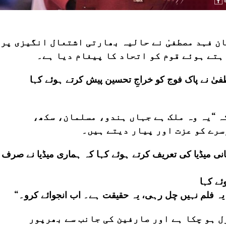
ن فہد مصطفیٰ نے حالیہ بھارتی اشتعال انگیزی پر
ہتے ہوئے قوم کو اتحاد کا پیغام دیا ہے۔
یٰ نے پاک فوج کو خراجِ تحسین پیش کرتے ہوئے کہا
ہ “یہ وہ ملک ہے جہاں ہندو، مسلمان، سکھ،
ستانی میڈیا کی تعریف کرتے ہوئے کہا کہ ہماری میڈیا نے صرف
ل ہو چکا ہے اور صارفین کی جانب سے بھرپور