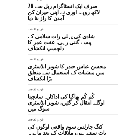
صرف ایک انسٹاگرام ریل سے 76
لاکھ روپے، اوری نے اپنی حیران کن
آمدن کا راز بتا دیا
فن و ثقافت
شادی کی پہلی رات سلامی کے
پیسے گنتی رہی، عفت عمر کا
دلچسپ انکشاف
فن و ثقافت
محسن عباس حیدر کا شوبز انڈسٹری
میں منشیات کے استعمال سے متعلق
بڑا انکشاف
فن و ثقافت
کُم کُم بھاگیا کی اداکارہ سانچیتا
اوگلے انتقال کر گئیں، شوبز انڈسٹری
سوگ میں
فن و ثقافت
کنگ چارلس سوم واقعی لوگوں کی
بات سنتے ہیں، ملاقات کے بعد ماہرہ