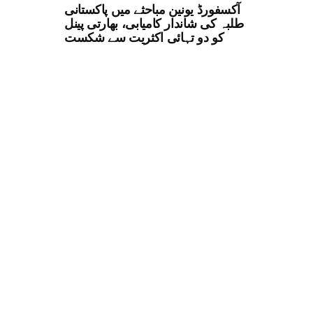
آکسفورڈ یونین مباحثے میں پاکستانی
طلبہ کی شاندار کامیابی، بھارتی پینل
کو دو تہائی اکثریت سے شکست