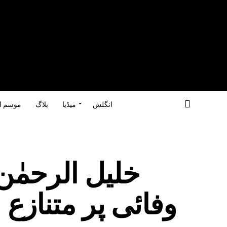
انگلش
میڈیا
بلاگ
موسم ا
خلیل الرحمٰن
وفائی پر متنازع 