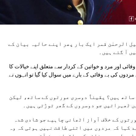
 الرحمٰن قمر ایک بار پھر اپنے حالیہ بیان کے
یں آ گئے ہیں۔
وفائی اور مرد و خواتین کے کردار سے متعلق اپنے خیالات کا
ردوں کی بے وفائی کے بارے میں سوال کیا گیا تو انہوں نے
 ساتھ ہیں؟ یقیناً دوسری عورتوں کے ساتھ، لیکن
ں ٹھہراتیں جو دوسروں کے گھر توڑتی ہیں۔
رتوں کے خلاف آواز اٹھانی چاہیے جو شادی شدہ
 کہا کہ مردوں میں اتنی طاقت نہیں ہوتی کہ وہ
 اسی لیے بے وفائی کے واقعات پیش آتے ہیں۔