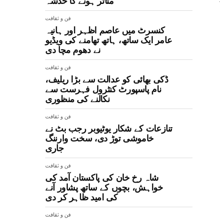
متاثر ہونے کا خدشہ
فن و ثقافت
کنسرٹ میں عاصم اظہر اور ہانیہ
عامر ایک ساتھ، ہاتھ تھامنے کی ویڈیو
نے دھوم مچا دی
فن و ثقافت
ڈکی بھائی کو عدالت سے بڑا ریلیف،
نام پاسپورٹ کنٹرول فہرست سے
نکالنے کی منظوری
فن و ثقافت
تنازعات کے شکار یوٹیوبر رجب بٹ نے
خاموشی توڑ دی، سخت وارننگ
جاری
فن و ثقافت
شاہ رخ خان کی پاکستان آمد کی
خواہش، بچوں کے ساتھ پشاور آنے
کی امید ظاہر کر دی
فن و ثقافت