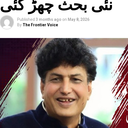
نئی بحث چھڑ گئی
Published
3 months ago
on
May 8, 2026
By
The Frontier Voice