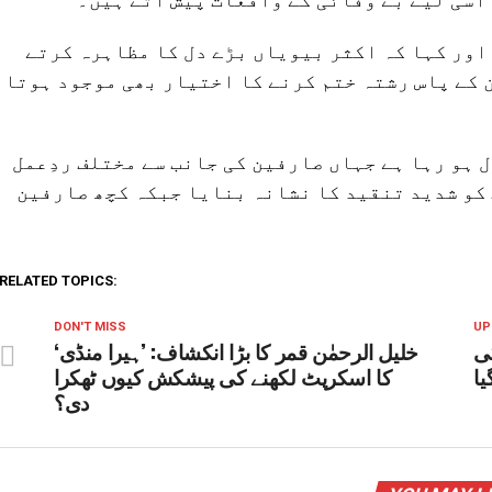
 اور کہا کہ اکثر بیویاں بڑے دل کا مظاہرہ کرتے
 کے پاس رشتہ ختم کرنے کا اختیار بھی موجود ہوتا
 ہو رہا ہے جہاں صارفین کی جانب سے مختلف ردِعمل
 کو شدید تنقید کا نشانہ بنایا جبکہ کچھ صارفین
RELATED TOPICS:
DON'T MISS
UP
ی
خلیل الرحمٰن قمر کا بڑا انکشاف: ’ہیرا منڈی‘
یا
کا اسکرپٹ لکھنے کی پیشکش کیوں ٹھکرا
دی؟