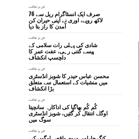
فن و ثقافت
صرف ایک انسٹاگرام ریل سے 76
لاکھ روپے، اوری نے اپنی حیران کن
آمدن کا راز بتا دیا
فن و ثقافت
شادی کی پہلی رات سلامی کے
پیسے گنتی رہی، عفت عمر کا
دلچسپ انکشاف
فن و ثقافت
محسن عباس حیدر کا شوبز انڈسٹری
میں منشیات کے استعمال سے متعلق
بڑا انکشاف
فن و ثقافت
کُم کُم بھاگیا کی اداکارہ سانچیتا
اوگلے انتقال کر گئیں، شوبز انڈسٹری
سوگ میں
فن و ثقافت
کنگ چارلس سوم واقعی لوگوں کی