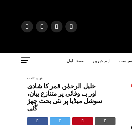
یاست
اہم خبریں
صفحہ اول
فن و ثقافت
خلیل الرحمٰن قمر کا شادی
اور بے وفائی پر متنازع بیان،
سوشل میڈیا پر نئی بحث چھڑ
گئی