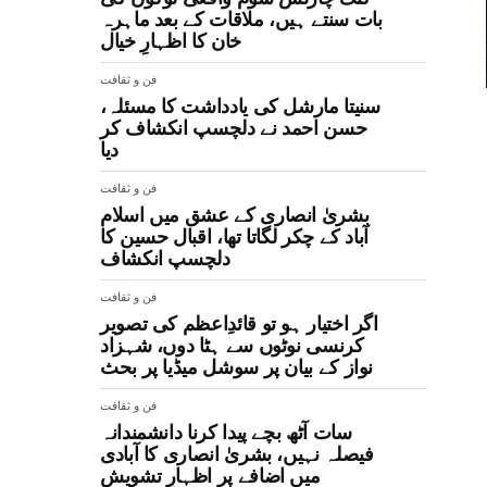
بات سنتے ہیں، ملاقات کے بعد ماہرہ
خان کا اظہارِ خیال
فن و ثقافت
سنیتا مارشل کی یادداشت کا مسئلہ،
حسن احمد نے دلچسپ انکشاف کر
دیا
فن و ثقافت
بشریٰ انصاری کے عشق میں اسلام
آباد کے چکر لگاتا تھا، اقبال حسین کا
دلچسپ انکشاف
فن و ثقافت
اگر اختیار ہو تو قائدِاعظم کی تصویر
کرنسی نوٹوں سے ہٹا دوں، شہزاد
نواز کے بیان پر سوشل میڈیا پر بحث
فن و ثقافت
سات آٹھ بچے پیدا کرنا دانشمندانہ
فیصلہ نہیں، بشریٰ انصاری کا آبادی
میں اضافے پر اظہارِ تشویش