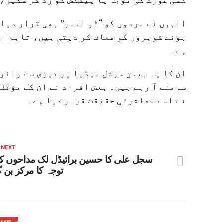
انہوں نے مردوں کو “ٹو نمبر” بھی قرار دیا
ہوئے شوہروں کو معاف کر دیتی ہیں، تاہم ان
ہے۔
ان کا یہ بیان سوشل میڈیا پر تیزی سے وائرل
سامنے آ رہے ہیں۔ بعض افراد نے ان کے مؤقف
نے اسے معاشرتی حقیقت قرار دیا ہے۔
 NEXT
سجل علی کا حسین برائیڈل لک مداحوں ک
توجہ کا مرکز بن گ