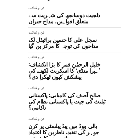
فن و ثقافت
دلجیت دوسانجھ کی شہریت سے
متعلق افواہیں، مداح حیران
فن و ثقافت
سجل علی کا حسین برائیڈل لک
مداحوں کی توجہ کا مرکز بن گیا
فن و ثقافت
خلیل الرحمٰن قمر کا بڑا انکشاف:
’ہیرا منڈی‘ کا اسکرپٹ لکھنے کی
پیشکش کیوں ٹھکرا دی؟
فن و ثقافت
صالح آصف کی کامیابی: پاکستانی
ٹیلنٹ کی جیت یا پاکستانی نظام کی
ناکامی؟
فن و ثقافت
بالی ووڈ میں پیڈ پبلسٹی پر کرن
جوہر کی تنقید، ناظرین کا اعتماد