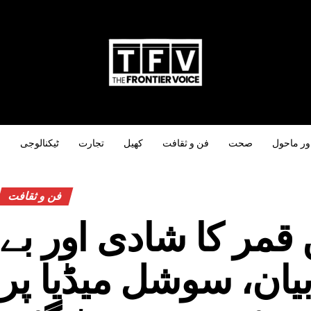
ور ماحول
صحت
فن و ثقافت
کھیل
تجارت
ٹیکنالوجی
س
فن و ثقافت
 قمر کا شادی اور بے
بیان، سوشل میڈیا پر