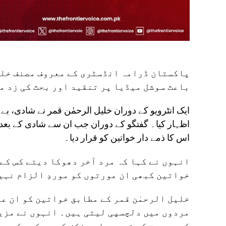
پاکستان ڈرامہ انڈسٹری کے معروف مصنف خلیل
باعث سوشل میڈیا پر تنقید اور بحث کی زد م
ایک انٹرویو کے دوران خلیل الرحمٰن قمر نے شادی، بے 
اظہار کیا۔ گفتگو کے دوران جب ان سے شادی کے بعد م
اس کا ذمے دار خواتین کو قرار دیا۔
انہوں نے کہا کہ مرد آخر دھوکا دیتے کس کے
خواتین کبھی ان عورتوں کو موردِ الزام نہی
خلیل الرحمٰن قمر کے مطابق خواتین کو ان عو
مردوں میں دلچسپی لیتی ہیں۔ انہوں نے مزید
کسی عورت کی توجہ یا پیشکش کو رد کر سکیں،