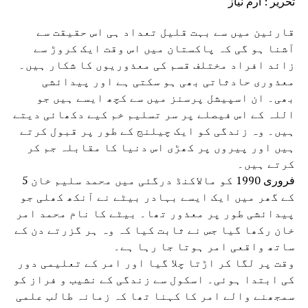
تحریر : ارم نیاز
قارئین میں سے بہت قلیل تعداد ہی اس حقیقت سے
آشنا ہو گی کہ پاکستان میں اس وقت ایک کروڑ سے
زائد افراد مختلف قسم کی معذوریوں کا شکار ہیں۔
معذوری حادثاتی بھی ہو سکتی ہے اور پیدائشی
بھی۔ ان اسپیشل پرسنز میں سے کچھ ایسے ہیں جو
اللہ کے اس فیصلے پر سر تسلیم خم کیے دکھائی دیتے
ہیں۔ وہ زندگی کو ایک چیلنج کے طور پر قبول کرتے
ہیں اور پیروں پر کھڑی اس دنیا کا مقابلہ جم کر
کرتے ہیں۔
5 فروری 1990 کو مالاکنڈ درگئی میں محمد سلیم خان
کے گھر میں ایک ایسے بہادر بیٹے نے آنکھ کھلی جو
پیدائشی طور پر معذور تھا۔ بیٹے کا نام محمد امر
خان رکھا گیا جس نے ثابت کیا کہ وہ ہر گزرتے دن کے
ساتھ واقعی امر ہوتا جا رہا ہے۔
وقت پر لگا کر اڑتا چلا گیا اور امر کے تعلیمی دور
کی ابتدا ہوئی۔ اسکول سے زندگی کے نشیب و فراز کو
سمجھنے والے امر کا کہنا تھا کہ زمانہ طالب علمی