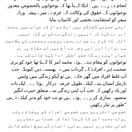
انجام دے رہے ہیں۔ انکا کہنا تھا کہ نوجوانوں بالخصوص معذور
نوجوانوں کے حقوق کی وکالت کے عزم نے میرے پیشہ ورانہ
سفر کو استقامت بخشی اور کامیاب بنایا۔
اپنی خصوصی گفتگو میں ایک سوال کے جواب میں محمد
امر نے کہا کہ انہیں زندگی سے کوئی گلہ نہیں۔
اللہ کا کرم ہے جس نے مجھے سوچنے سمجھنے کی صلاحیت
سے نوازا اور اسی وجہ سے آج میں اس مقام پر ہو
جہاں اپنے رب کا جتن اشکر ادا کیا جائے کم ہے۔
نوجوانوں کو پیغام دیتے ہوئے محمد امر کا کہنا تھا خود کو بری
صحبت (برے افراد) کے گرداب میں نہ پھنسنے دیں کیونکہ جب
آپ غلط افراد میں گھر جاتے ہیں تو آپکو زندگی میں واپس
نارمل انسان بننے کیلئے طویل عرصہ درکار ہوتا ہے۔ ایک بات
اور یاد رکھیں کہ جب آپ اپنی زندگی سے متعلق حیرت انگیز
منصوبہ سازی کر رہے ہوتے ہیں تو تب خود کو بدتر کیلئے ذہنی
طور پر تیار رکھیں”
خصوصی انٹرویو میں خصوصی افراد کو پیغام دیتے
ہوئے محمد امر کا کہنا تھا کہ جسمانی معذوری
کوئی معذوری نہیں ہوتی، انسان کی سوچ اسکو قابل