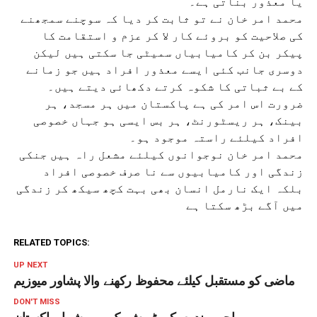
یا معذور بناتی ہے۔
محمد امر خان نے تو ثابت کر دیا کہ سوچنے سمجھنے
کی صلاحیت کو بروئے کار لا کر عزم و استقامت کا
پیکر بن کر کامیابیاں سمیٹی جا سکتی ہیں لیکن
دوسری جانب کئی ایسے معذور افراد ہیں جو زمانے
کے بے ثباتی کا شکوہ کرتے دکھائی دیتے ہیں۔
ضرورت اس امر کی ہے پاکستان میں ہر مسجد، ہر
بینک، ہر ریسٹورنٹ، ہر بس ایسی ہو جہاں خصوصی
افراد کیلئے راستہ موجود ہو۔
محمد امر خان نوجوانوں کیلئے مشعل راہ ہیں جنکی
زندگی اور کامیابیوں سے نا صرف خصوصی افراد
بلکہ ایک نارمل انسان بھی بہت کچھ سیکھ کر زندگی
میں آگے بڑھ سکتا ہے
RELATED TOPICS:
UP NEXT
ماضی کو مستقبل کیلئے محفوظ رکھنے والا پشاور میوزیم
DON'T MISS
مہاجر پرندوں کی ٹریش بک میں شمار پاکستان