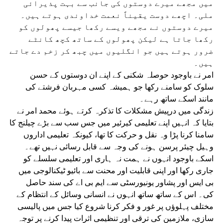
میں مجھے میرے دوستوں کی جانب سے بہت پذیرائی
ملی۔ اچھے دوست یقیناً نعمت خداوندی ہوتے ہیں۔
میرے دوستوں نے مجھے ویسے رکھا جیسے پھولوں کو
رکھا جاتا ہے لیکن پھولوں کے ساتھ کچھ کانٹے
ضرور ہوتے ہیں جو انگلیوں میں چبھ کر زخم دے جاتے
ہیں۔
امر نے باوجود حوصلہ شکنی کے اپنے ان دوستوں کے حسن
سلوک کو سامنے رکھا جو ہمیشہ کسی مہربان فرشتے کی
مانند اسکے ساتھ رہے۔
زندگی میں درپیش مشکلات کا تذکرہ کرتے ہوئے محمد امر نے
بتایا کہ انہیں اپنے تعلیمی کیرئیر میں جس سب سے بڑے چیلنج کا
سامنا کرنا پڑا وہ نقل و حرکت کا تھا، کیونکہ تعلیمی اداروں
وہیل چیئر پرسن ہونے کی وجہ سے قابل رسائی نہیں تھے۔
اسکے باوجود انہوں نے ہمت نہ ہاری اور تعلیمی سلسلے کو
جاری رکھا اور اپنی قابلیت اور محنت سے بائیو ٹیکنالوجی میں
بی ایس اور پشاور یونیورسٹی سے ایم بی اے کی سند حاصل
کی۔ اس کے ساتھ ساتھ انہوں نے انسانی وسائل کے انتظام کے
مختلف پہلوؤں پر غور و فکر کرنا شروع کیا جس میں پالیسی
سازی، ملازمین کی ترقی اور تنظیمی اثرات پیدا کرنے پر توجہ