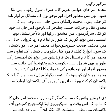
مرکوز رکھی۔
محمد امر خان عوامی تقریر کا نا صرف شوق رکھتے ہیں بلکہ
صوبہ بھر میں معذور افراد اور نوجوانوں کے مسائل پر آواز بلند
کر چکے ہیں۔ محنت رائیگاں نہیں جاتی یہی وجہ ہے کہ
محدود نقل و حرکت جیسے چیلنجز کے باوجود امر خان نے خود
کو کئی سرگرمیوں میں مشغول رکھا اور بالآخر نیشنل یوتھ
اسمبلی میں یوتھ گورنر کے طور پر اپنا نام درج کروایا۔ حال ہی
میں محکمہ صحت خیبرپختونخوا نے محمد امر خان کو پاکستان
کے سول ایوارڈ کیلئے نامزد کیا۔حکومت پاکستان کے تعاون سے
محمد امر کا نام نیشنل بک فاؤنڈیشن میں یوتھ بک ایمبیسڈر کے
طور پر بھی شامل ہے۔ حکومت خیبرپختونخوا کی جانب سے
معذور افراد اور نوجوانوں کی خدمات کا اعتراف کرتے ہوئے
محمد امر خان کو سونے کے تمغے (گولڈ میڈل) سے نوازا گیا جبکہ
پاکستان کرکٹ بورڈ نے انہیں “ہیروز آف پاکستان” ایوارڈ سے
نوازا۔
دی فرنٹئیر وائس کے ساتھ گفتگو کرتے ہوئے محمد امر خان کا
کہنا تھا کہ اس وقت وہ سیکیورٹیز اینڈ ایکسچینج کمیشن آف
پاکستان میں بطور اسسٹنٹ ڈائریکٹر ایچ آر اپنی خدمات سر