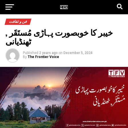
فن و ثقافت
خیبر کا خوبصورت پہاڑی مُستَقَر ,
ٹھنڈیانی
Published
2 years ago
on
December 5, 2024
By
The Frontier Voice