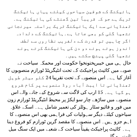
ہائیکنگ کے شوقین سیاحوں کیلئے یہاں ہائیکنگ
ٹریک ہے جو کہ قریباً تین گھنٹے کی ہائیکنگ ہے۔
ٹھنڈیانی سے ایک ہائیکنگ ٹریک براستہ میرنجانی
نتھیا گلی کو بھی جاتا ہے۔ہائیکنگ کے دلدادہ
اگر چاہیں تو قدرت کے دلفریب نظاروں سے لطف
اندوز ہوتے ہوئے دو دن کی ہائیکنگ کرتے ہوئے
نتھیا گلی پہنچ سکتے ہیں۔
حال ہی میں خیبرپختونخوا حکومت اور محمکہ سیاحت نے
صوبے میں کائیٹ پراجیکٹ کے تحت انٹیگریٹڈ ٹورازم منصوبوں کا
آغاز کیا ہے۔ اس منصوبے کے تحت تقریبا 24 کلو میٹر طویل
ٹھنڈیانی تا ایبٹ آباد روڈ منصوبے پر کام شروع
ہو گیا ہے۔ 15 ارب کی لاگت سے شروع کیے جانے والے اس
منصوبے میں ساڑھے چار سو ایکڑ پر محیط انٹیگریٹڈ ٹورازم زون
میں فور و فائیو سٹار ہوٹلز کی تعمیر شامل ہے۔ اسکے علاؤہ
سیاحوں کیلئے دیگر سہولیات کی فراہمی بھی اس منصوبے کا
اہم جزو ہیں۔ اس منصوبے کا مقصد گرین ٹورازم کو فروغ دینا
ہے۔ کائیٹ پراجیکٹ یقیناً سیاحت کے شعبے میں ایک سنگ میل
ثابت ہو گا۔