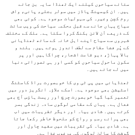
ستائے سیاحوں کیلئے ایک ٹھنڈا سایہ بن جاتے
ہیں۔ ان کیمپنگ پاڈز میں سولر بجلی، پانی، واش
روم کچن وغیرہ کی سہولیات موجود ہے۔ کوئی بھی
سیاح یہاں جانے سے قبل محکمہ سیاحت کی ویب سائٹ
کے ذریعے آن لائن بکنگ کروا سکتا ہے۔ ملک کے مختلف
شہروں سے سیاح اپنے اہل خانہ کے ساتھ ٹھنڈیانی
کے پُر فضا مقام سے لطف اندوز ہوتے ہیں۔ بلند و
بالا پہاڑ، دیو قامت اشجار، چراگاہیں اور پر
سکون ماحول سیاحوں کو کسی اور ہی تصوراتی دنیا
میں لے جاتے ہیں۔
ٹھنڈیانی میں پی ٹی وی کا خوبصورت براڈ کاسٹنگ
اسٹیشن بھی موجود ہے۔ اسکے علاؤہ انگریز دور میں
تعمیر کیا گیا خوبصورت چرچ اور ریسٹ ہاؤس آج بھی
فعال ہے۔ یہاں کے مقامی لوگوں سادہ زندگی بسر
کرتے ہیں۔ شادی بیاہ اور دیگر تقریبات میں اب
بھی پرانے رسم و رواج کو ملحوظ خاطر رکھا جاتا
ہے۔ شادی بیاہ کی تقریبات میں سفید چاول اور
گوشت کا سالن لوگوں کی مرغوب غذا ہے۔