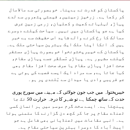
پاکستان کو قدرت نے بےپناہ خوبصورتی سے مالامال
کر رکھا ہے۔ زرخیز زمینیں، قیمتی پتھروں سے لدے
پہاڑ، لہلہاتے کھیت و کھلیان، زرعی زمین غرض
کیا ہے جو پاکستان میں نہیں۔ سیاحت کیلئے دوسرے
ممالک کا رخ کرنے والے شاید اس حقیقت سے بے خبر
ہیں کہ انکا اپنا ملک ایک بہترین سیاحتی ملک ہے۔
پاکستان کے خیبرپختونخوا خوبصورت پہاڑی مستقر
کیلئے مشہور ہے۔ پہاڑی مُستَقَر جسے پہاڑی مقام،
صحت افزا پہاڑی مقام یا صرف صحت افزا مقام بھی
کہا جاتا ہے، سے مراد ایک ایسے قصبے کی ہوتی ہے
جو قریبی وادی یا میدان سے بُلندی پر ہو۔
خیبرپختواہ میں جب جون جولائی کے مہینے میں سورج پوری
حدت کے ساتھ چمکتا ہے تو شہر کا درجہ حرارت 50 تک جا
پہنچتا ہے۔ ایسے سخت گرم موسم میں ہر انسان کسی
ٹھنڈے مقام پر جا کر کچھ دن گزارنے کا متمنی ہوتا
ہے۔ انہی مقامات میں ٹھنڈیانی بھی شامل ہے جو
ایبٹ آباد کا دوسرا بہترین سیاحتی مقام ہے۔