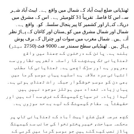
ٹھنڈیانی ضلع ایبٹ آباد کے شمال میں واقع ہے۔ ایبٹ آباد شہر
سے اس کا فاصلہ تقریباً 31 کلومیٹر ہے۔ اس کے مشرق میں
دریائے کنہار اور کشمیر کا پیر پنجال سلسلہ کوہ واقع ہے۔
شمال اور شمال مشرق میں کوہستان اور کاغان کے پہاڑ نظر
آتے ہیں۔ شمال مغرب میں سوات اور چترال کے برف پوش
پہاڑ ہیں۔ ٹھنڈیانی سطح سمندر سے 9000 فٹ (2750 میٹر)
بلند ہے۔ پائن کے درختوں کے جھنڈ میں واقع
ٹھنڈیانی تک پہنچنے کا راستہ دلفریب نظاروں سے
بھرپور ہے اور سڑک اچھی ہے۔ ٹھنڈیانی کا مطلب
انتہائی سرد علاقہ ہے اسلیے یہاں موسم گرما میں
بھی دن کو موسم خوشگوار جبکہ رات ٹھنڈی ہوتی ہے۔
یہاں زیادہ تعداد میں ہوٹلز موجود نہیں ہیں
لہذا زیادہ تر سیاح کیمپنگ کے غرض سے آتے ہیں اور
حقیقتاً یہ مقام کیمپنگ کے لیے بے حد موزوں ہے۔
کچھ عرصہ قبل ضلع ایبٹ آباد کے ٹھنڈیانی ٹاپ پر
محکمہ سیاحت، خیبرپختونخوا کی جانب سے کیمپنگ
پاڈز نصب کیے گئے ہیں جو موسم گرما میں گرمی کے