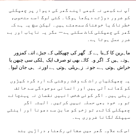
آپ نے کبھی نہ کبھی اپنے گھر کی دیوار پر چھپکلی
کو ضرور دوڑتے دیکھا ہوگا۔ کئی لوگ اسے منحوس،
خطرناک یا خوفناک سمجھتے ہیں۔ لیکن سچ یہ ہے کہ
گھر کی چھپکلی کاٹ سکتی ہے — مگر یہ نایاب اور بے
ضرر عمل ہوتا ہے۔
ماہرین کا کہنا ہے کہ گھر کی چھپکلی کے جبڑے اتنے کمزور
ہوتے ہیں کہ اگر وہ کاٹے بھی تو صرف ایک ہلکی سی چبھن یا
خراش ہوتی ہے، جو نہ زہریلی ہوتی ہے اور نہ ہی جان لیوا۔
یہ چھپکلیاں رات کے وقت روشنی کے ارد گرد کیڑوں
کو کھانے آتی ہیں اور انسانی موجودگی سے خائف
رہتی ہیں۔ اگر کوئی شخص انہیں نقصان نہ پہنچائے
تو وہ خود بھی حملہ نہیں کرتیں۔ البتہ اگر
چھپکلی کاٹے، تو زخم کو صابن سے دھونا اور اینٹی
سیپٹک لگانا ضروری ہے۔
اس کے علاوہ گھر میں صفائی رکھنا، دراڑیں بند