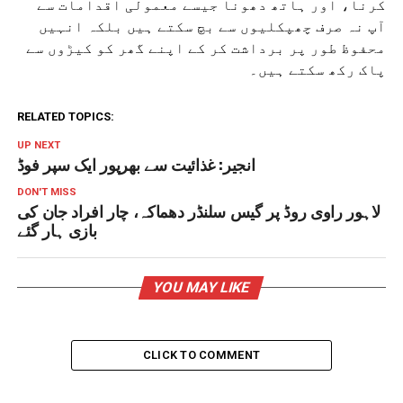
کرنا، اور ہاتھ دھونا جیسے معمولی اقدامات سے
آپ نہ صرف چھپکلیوں سے بچ سکتے ہیں بلکہ انہیں
محفوظ طور پر برداشت کر کے اپنے گھر کو کیڑوں سے
پاک رکھ سکتے ہیں۔
RELATED TOPICS:
UP NEXT
انجیر: غذائیت سے بھرپور ایک سپر فوڈ
DON'T MISS
لاہور راوی روڈ پر گیس سلنڈر دھماکہ، چار افراد جان کی
بازی ہار گئے
YOU MAY LIKE
CLICK TO COMMENT