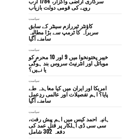
سرکاری اراضی واگزار، 1784 ارب
روپے کی قومی دولت بازیاب
سیاست
کاؤنٹر ٹیررازم سینٹر کے سابق
سربراہ کا ٹرمپ سے بڑا مطالبہ
سامنے آگیا
سیاست
خیبر پختونخوا میں 9 اور 10 محرم کو
موبائل اور انٹرنیٹ سروس بند ہوگی
یا نہیں؟
سیاست
امریکا اور ایران میں کیا معاہدہ طے
پایا؟ اہم تفصیلات اور عالمی ردِعمل
سامنے آگیا
سیاست
ہانیہ احمد کیس میں اہم پیش رفت،
سی سی ڈی اہلکار پر قتلِ عمد کی
دفعہ 302 شامل