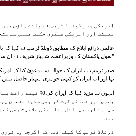
امریکی صدر ڈونلڈ ٹرمپ نے وائٹ ہاؤس میں 
معیشت اور امریکی عسکری حکمتِ عملی سے متع
بقول پاکستان کے وزیراعظم شہباز شریف نے ان سے کہا کہ “آپ نے 3 سے 5 کروڑ جانیں بچائیں۔”
صدر ٹرمپ نے ایران کے حوالے سے دعویٰ کیا کہ امریک
تھا اور اب ایران کو کبھی جوہری ہتھیار حاصل نہیں کر
انہوں نے مزید کہا کہ ا
بحری اور فضائی قوت کو بھی شدید نقصان پہن
طیارے اور میزائل بنانے کی صلاحیت بھی کمز
ہیں۔
ڈونلڈ ٹرمپ کا کہنا تھا کہ اگرچہ وہ فوری 