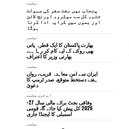
سیاست
پنجاب میں مفت سفر کی سہولت
ختم، کل سے میٹرو، اورنج لائن
اور بسوں میں کرایہ ادا کرنا
ہوگا
سیاست
بھارت پاکستان کا ایک قطرہ پانی
بھی روکنے کے لیے کام کر رہا ہے،
بھارتی وزیر کا اعتراف
سیاست
ایران سے امن معاہدہ قریب، رواں
ہفتے دستخط متوقع، صدر ٹرمپ کا
دعویٰ
اہم خبریں
سیاست
وفاقی بجٹ برائے مالی سال 27-
2026 کل پیش کیا جائے گا، قومی
اسمبلی کا ایجنڈا جاری
سیاست