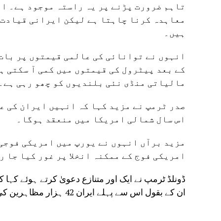
تاہم ضرورت پڑنے پر یہ راستہ موجود ہے۔ ان
معاہدہ کرنا چاہتا ہے لیکن ایرانی قیادت ک
ہیں۔
انہوں نے توانائی کی عالمی قیمتوں پر بات 
کے بعد پیٹرول کی قیمتوں میں کمی آ سکتی ہ
مالیاتی منڈی نئی بلندیوں کو چھو رہی ہے۔
صدر ٹرمپ نے مزید کہا کہ انہیں ایران کی ع
اس سال شمالی امریکا میں منعقد ہوگا۔
مزید برآں انہوں نے یورپ میں امریکی فوجی 
امریکی فوج کے ممکنہ انخلا پر غور کیا جا ر
ان کے بقول اس سے پہلے ایران 42 ہزار مظاہرین کی جان لے چکا تھا۔