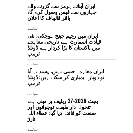
ایران آبنائے ہرمز سے گزرنے والے
جہازوں سے فیس وصول کرے گا،
باقر قالیباف کا اعلان
سیاست
ایران میں رجیم چینج ہوچکی، نئی
قیادت اسمارٹ ہے، تاریخی معاہدے
میں پاکستان کا بڑا کردار ہے، ڈونلڈ
ٹرمپ
سیاست
ایران معاہدہ حتمی نہیں، پسند نہ آیا
تو دوبارہ بمباری کر سکتے ہیں: ڈونلڈ
ٹرمپ
سیاست
بجٹ 2026-27 ریلیف پر مبنی ہے،
تنخواہ دار طبقے، نوجوانوں اور
صنعت کو فائدہ دیا گیا: عطاء اللہ
تارڑ
سیاست