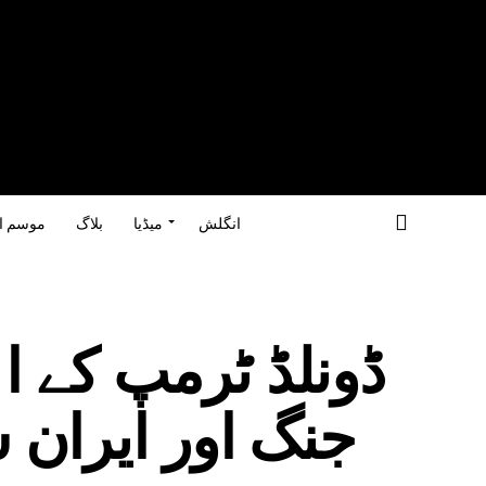
انگلش
میڈیا
بلاگ
موسم ا
ڈونلڈ ٹرمپ کے ا
جنگ اور ایران 