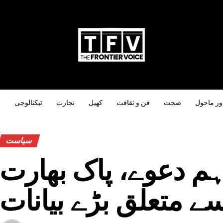
ور ماحول
صحت
فن و ثقافت
کھیل
تجارت
ٹیکنالوجی
س
سیاست
ہم دعوے، پاک بھارت
سے متعلق بڑے بیانات