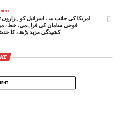
 NEXT
امریکا کی جانب سے اسرائیل کو ہزاروں ٹ
فوجی سامان کی فراہمی، خطے می
کشیدگی مزید بڑھنے کا خدش
IKE
MENT