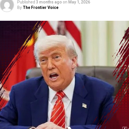
Published
3 months ago
on
May 1, 2026
By
The Frontier Voice