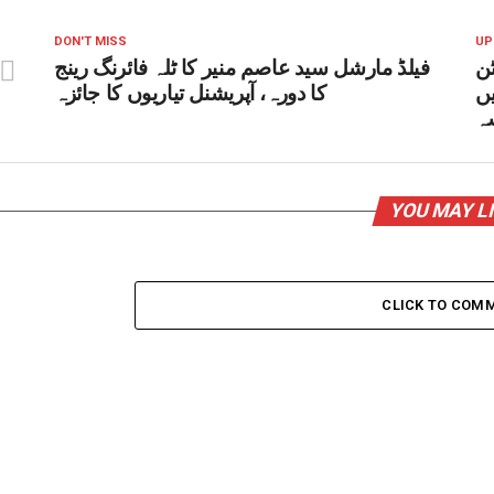
DON'T MISS
UP
ن
فیلڈ مارشل سید عاصم منیر کا ٹلہ فائرنگ رینج
ں
کا دورہ، آپریشنل تیاریوں کا جائزہ
ہ
YOU MAY L
CLICK TO COM