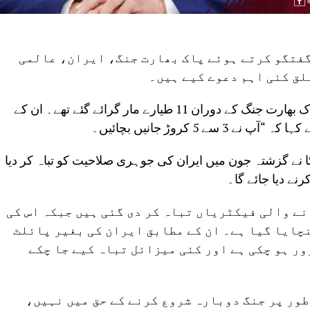
گفتگو کرتے ہوئے پاک بھارت جنگ، ایران، عالمی
لق کئی اہم دعوے کیے ہیں۔
عالمی ذرائع ابلاغ کے مطابق ڈونلڈ ٹرمپ نے کہا کہ پاک بھارت جنگ کے دوران 11 طیارے مار گرائے گئے تھے۔ ان کے
ا نے گزشتہ جون میں ایران کی جوہری صلاحیت کو تباہ کر دیا
نے دیا جائے گا۔
یران کی 90 فیصد راکٹ بنانے والی فیکٹریاں تباہ کر دی گئی ہیں جبکہ اس کی
چایا گیا ہے۔ ان کے مطابق ایران کی بغیر پائلٹ
ور ہو چکی ہے اور کئی میزائل تباہ کیے جا چکے
طور پر جنگ دوبارہ شروع کرنے کے حق میں نہیں،