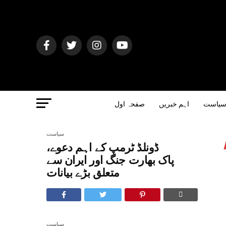
یاست
اہم خبریں
صفحہ اول
سیاست
ڈونلڈ ٹرمپ کے اہم دعوے،
پاک بھارت جنگ اور ایران سے
متعلق بڑے بیانات
سیاست