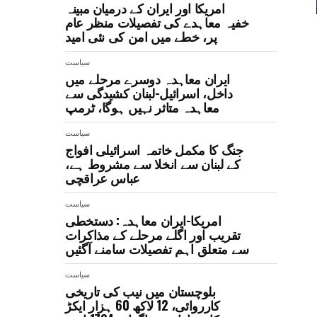
امریکا اور ایران کے درمیان مبینہ
خفیہ معاہدے کی تفصیلات منظر عام
پر، خطے میں امن کی نئی امید
سیاست
ایران معاہدہ دوسرے مرحلے میں
داخل، اسرائیل-لبنان کشیدگی سے
معاہدہ متاثر نہیں ہوگا، ٹرمپ
سیاست
جنگ کا مکمل خاتمہ اسرائیلی افواج
کے لبنان سے انخلا سے مشروط ہے،
عباس عراقچی
سیاست
امریکا-ایران معاہدہ: دستخطی
تقریب اور اگلے مرحلے کے مذاکرات
سے متعلق اہم تفصیلات سامنے آگئیں
سیاست
بلوچستان میں نیب کی تاریخی
کارروائی، 12 لاکھ 60 ہزار ایکڑ