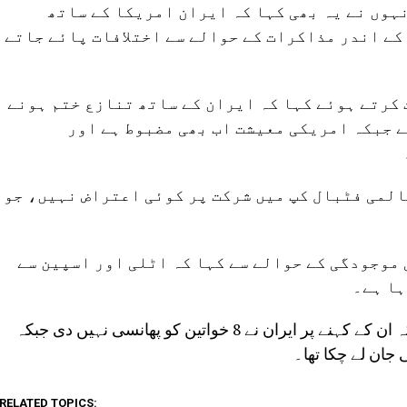
ہوں نے یہ بھی کہا کہ ایران امریکا کے ساتھ
ے اندر مذاکرات کے حوالے سے اختلافات پائے جاتے
کرتے ہوئے کہا کہ ایران کے ساتھ تنازع ختم ہونے
ے جبکہ امریکی معیشت اب بھی مضبوط ہے اور
المی فٹبال کپ میں شرکت پر کوئی اعتراض نہیں، جو
موجودگی کے حوالے سے کہا کہ اٹلی اور اسپین سے
ہا ہے۔
ڈونلڈ ٹرمپ نے ایک اور متنازع دعویٰ کرتے ہوئے کہا کہ ان کے کہنے پر ایران نے 8 خواتین کو پھانسی نہیں دی جبکہ
RELATED TOPICS: