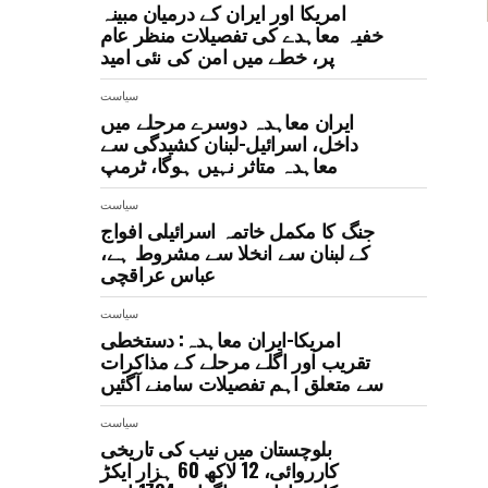
امریکا اور ایران کے درمیان مبینہ
خفیہ معاہدے کی تفصیلات منظر عام
پر، خطے میں امن کی نئی امید
سیاست
ایران معاہدہ دوسرے مرحلے میں
داخل، اسرائیل-لبنان کشیدگی سے
معاہدہ متاثر نہیں ہوگا، ٹرمپ
سیاست
جنگ کا مکمل خاتمہ اسرائیلی افواج
کے لبنان سے انخلا سے مشروط ہے،
عباس عراقچی
سیاست
امریکا-ایران معاہدہ: دستخطی
تقریب اور اگلے مرحلے کے مذاکرات
سے متعلق اہم تفصیلات سامنے آگئیں
سیاست
بلوچستان میں نیب کی تاریخی
کارروائی، 12 لاکھ 60 ہزار ایکڑ