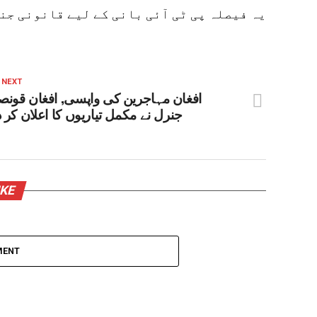
یہ فیصلہ پی ٹی آئی بانی کے لیے قانونی جنگ
 NEXT
افغان مہاجرین کی واپسی, افغان قونص
جنرل نے مکمل تیاریوں کا اعلان کر د
IKE
MENT