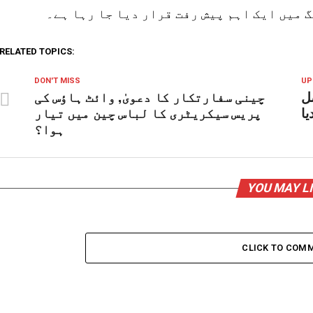
 میں ایک اہم پیش رفت قرار دیا جا رہا ہے۔
RELATED TOPICS:
DON'T MISS
UP
ل
چینی سفارتکار کا دعویٰ, وائٹ ہاؤس کی
یا
پریس سیکریٹری کا لباس چین میں تیار
ہوا؟
YOU MAY L
CLICK TO COM