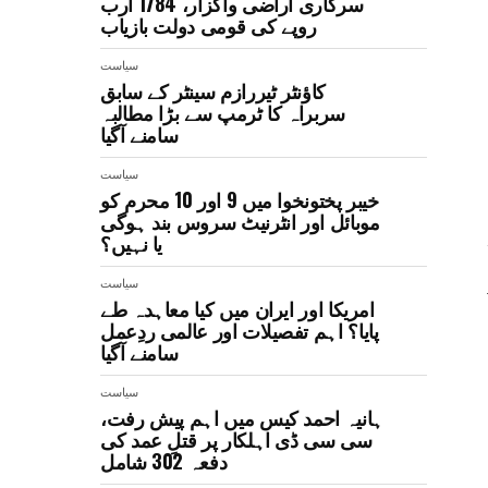
سرکاری اراضی واگزار، 1784 ارب
روپے کی قومی دولت بازیاب
سیاست
کاؤنٹر ٹیررازم سینٹر کے سابق
سربراہ کا ٹرمپ سے بڑا مطالبہ
سامنے آگیا
سیاست
خیبر پختونخوا میں 9 اور 10 محرم کو
موبائل اور انٹرنیٹ سروس بند ہوگی
یا نہیں؟
سیاست
امریکا اور ایران میں کیا معاہدہ طے
پایا؟ اہم تفصیلات اور عالمی ردِعمل
سامنے آگیا
سیاست
ہانیہ احمد کیس میں اہم پیش رفت،
سی سی ڈی اہلکار پر قتلِ عمد کی
دفعہ 302 شامل