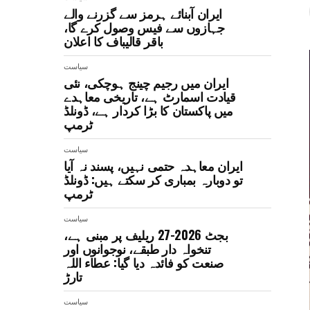
ایران آبنائے ہرمز سے گزرنے والے
جہازوں سے فیس وصول کرے گا،
باقر قالیباف کا اعلان
سیاست
ایران میں رجیم چینج ہوچکی، نئی
قیادت اسمارٹ ہے، تاریخی معاہدے
میں پاکستان کا بڑا کردار ہے، ڈونلڈ
ٹرمپ
سیاست
ایران معاہدہ حتمی نہیں، پسند نہ آیا
تو دوبارہ بمباری کر سکتے ہیں: ڈونلڈ
ٹرمپ
سیاست
بجٹ 2026-27 ریلیف پر مبنی ہے،
تنخواہ دار طبقے، نوجوانوں اور
صنعت کو فائدہ دیا گیا: عطاء اللہ
تارڑ
سیاست