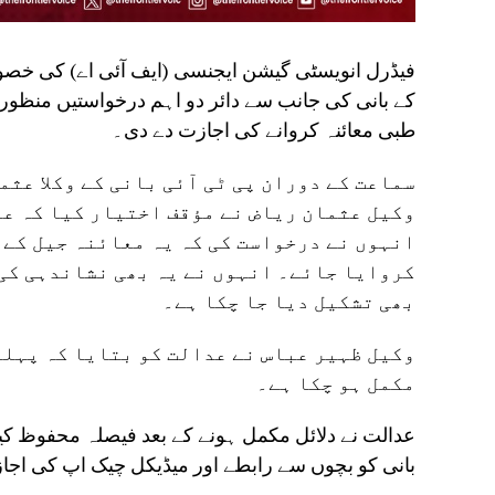
فیڈرل انویسٹی گیشن ایجنسی (ایف آئی اے) کی خصوص
کے بانی کی جانب سے دائر دو اہم درخواستیں منظور 
طبی معائنہ کروانے کی اجازت دے دی۔
سماعت کے دوران پی ٹی آئی بانی کے وکلا عثم
وکیل عثمان ریاض نے مؤقف اختیار کیا کہ عد
انہوں نے درخواست کی کہ یہ معائنہ جیل کے
کروایا جائے۔ انہوں نے یہ بھی نشاندہی کی 
بھی تشکیل دیا جا چکا ہے۔
وکیل ظہیر عباس نے عدالت کو بتایا کہ پہلے
مکمل ہو چکا ہے۔
عدالت نے دلائل مکمل ہونے کے بعد فیصلہ محفوظ کیا
بانی کو بچوں سے رابطے اور میڈیکل چیک اپ کی اجا