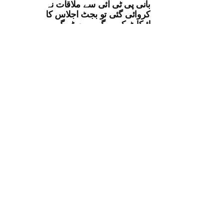
بانی پی ٹی آئی سے ملاقات نہ
کروائی گئی تو بجٹ اجلاس کا
بائیکاٹ کریں گے، بیرسٹر گوہر
سیاست
ٹرمپ ایران کے بجلی گھروں اور
پلوں پر نئے حملوں پر غور کرنے لگے