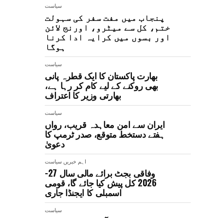
سیاست
پنجاب میں مفت سفر کی سہولت
ختم، کل سے میٹرو، اورنج لائن
اور بسوں میں کرایہ ادا کرنا
ہوگا
سیاست
بھارت پاکستان کا ایک قطرہ پانی
بھی روکنے کے لیے کام کر رہا ہے،
بھارتی وزیر کا اعتراف
سیاست
ایران سے امن معاہدہ قریب، رواں
ہفتے دستخط متوقع، صدر ٹرمپ کا
دعویٰ
اہم خبریں
سیاست
وفاقی بجٹ برائے مالی سال 27-
2026 کل پیش کیا جائے گا، قومی
اسمبلی کا ایجنڈا جاری
سیاست