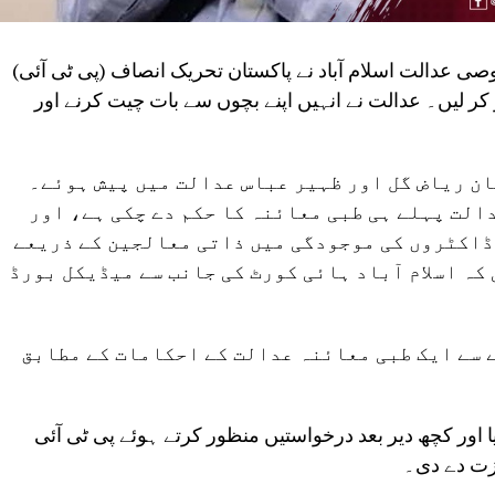
ی عدالت اسلام آباد نے پاکستان تحریک انصاف (پی ٹی آئی)
کر لیں۔ عدالت نے انہیں اپنے بچوں سے بات چیت کرنے اور
ان ریاض گل اور ظہیر عباس عدالت میں پیش ہوئے۔
الت پہلے ہی طبی معائنہ کا حکم دے چکی ہے، اور
 ڈاکٹروں کی موجودگی میں ذاتی معالجین کے ذریعے
کہ اسلام آباد ہائی کورٹ کی جانب سے میڈیکل بورڈ
 سے ایک طبی معائنہ عدالت کے احکامات کے مطابق
 اور کچھ دیر بعد درخواستیں منظور کرتے ہوئے پی ٹی آئی
زت دے دی۔