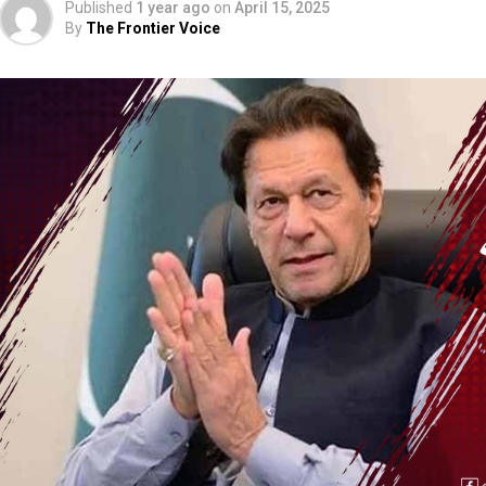
Published
1 year ago
on
April 15, 2025
By
The Frontier Voice