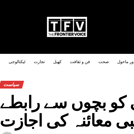
ور ماحول
صحت
فن و ثقافت
کھیل
تجارت
ٹیکنالوجی
س
سیاست
ی کو بچوں سے رابطے
بی معائنہ کی اجازت