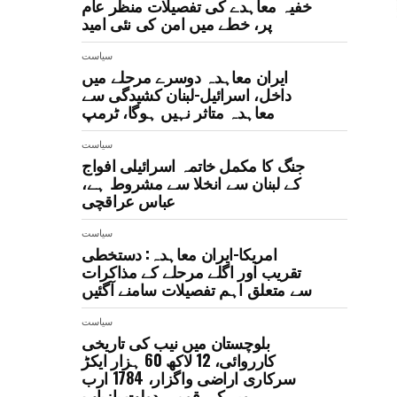
خفیہ معاہدے کی تفصیلات منظر عام
پر، خطے میں امن کی نئی امید
سیاست
ایران معاہدہ دوسرے مرحلے میں
داخل، اسرائیل-لبنان کشیدگی سے
معاہدہ متاثر نہیں ہوگا، ٹرمپ
سیاست
جنگ کا مکمل خاتمہ اسرائیلی افواج
کے لبنان سے انخلا سے مشروط ہے،
عباس عراقچی
سیاست
امریکا-ایران معاہدہ: دستخطی
تقریب اور اگلے مرحلے کے مذاکرات
سے متعلق اہم تفصیلات سامنے آگئیں
سیاست
بلوچستان میں نیب کی تاریخی
کارروائی، 12 لاکھ 60 ہزار ایکڑ
سرکاری اراضی واگزار، 1784 ارب
روپے کی قومی دولت بازیاب