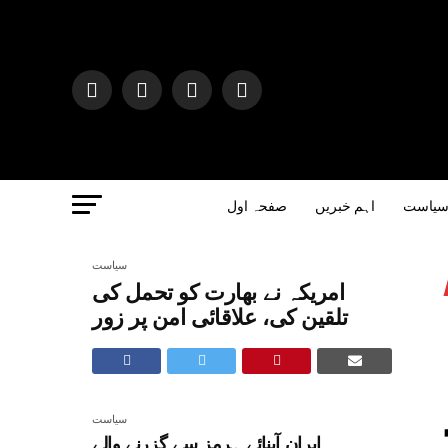
یاست
اہم خبریں
صفحہ اول
سیاست
امریکہ نے بھارت کو تحمل کی
تلقین کی، علاقائی امن پر زور
سیاست
ایران آبنائے ہرمز سے گزرنے والے