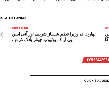
RELATED TOPICS:
DON'T MISS
UP
ں
بھارت نے وزیراعظم شہباز شریف اور آئی ایس
گا
پی آر کے یوٹیوب چینلز بلاک کر دیے
YOU MAY L
CLICK TO COM