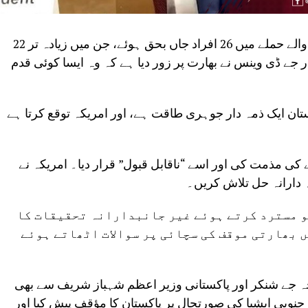
22 اپریل کو مقبوضہ کشمیر کے علاقے پہلگام میں ہونے والے حملے میں 26 افراد جاں بحق ہوئے، جن میں زیادہ تر
جے ڈی وینس نے بھارت پر زور دیا ہے کہ وہ ایسا کوئی قدم
ستان ایک ذمہ دار جوہری طاقت ہے، اور امریکہ توقع کرتا ہے
کی مذمت کی اور اسے “ناقابل قبول” قرار دیا۔ امریکہ نے
ہ دارانہ حل تلاش کریں۔
 مسترد کرتے ہوئے غیر جانبدارانہ تحقیقات کا
ں بھارتی موقف کی سچائی پر سوالات اٹھاتے ہوئے
رجہ جے شنکر اور پاکستانی وزیر اعظم شہباز شریف سے بھی
نوبی ایشیا کی صورتحال پر پاکستان کا مؤقف پیش کیا اور