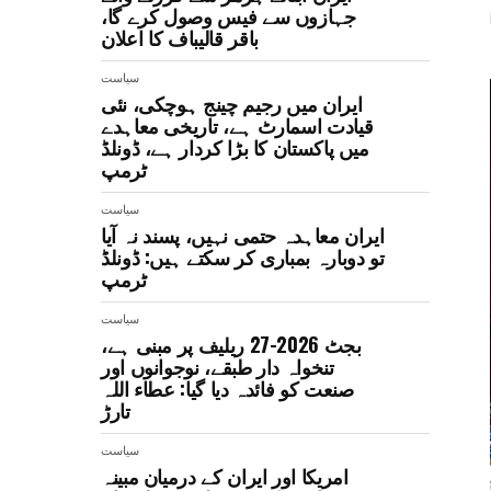
جہازوں سے فیس وصول کرے گا،
باقر قالیباف کا اعلان
سیاست
ایران میں رجیم چینج ہوچکی، نئی
قیادت اسمارٹ ہے، تاریخی معاہدے
میں پاکستان کا بڑا کردار ہے، ڈونلڈ
ٹرمپ
سیاست
ایران معاہدہ حتمی نہیں، پسند نہ آیا
تو دوبارہ بمباری کر سکتے ہیں: ڈونلڈ
ٹرمپ
سیاست
بجٹ 2026-27 ریلیف پر مبنی ہے،
تنخواہ دار طبقے، نوجوانوں اور
صنعت کو فائدہ دیا گیا: عطاء اللہ
تارڑ
سیاست
امریکا اور ایران کے درمیان مبینہ