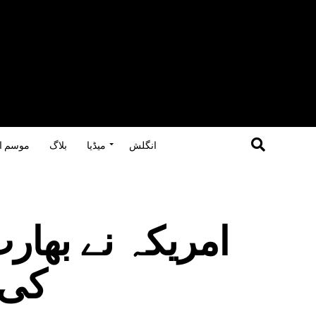
انگلش
میڈیا
بلاگ
موسم ا
امریکہ نے بھار
کی،