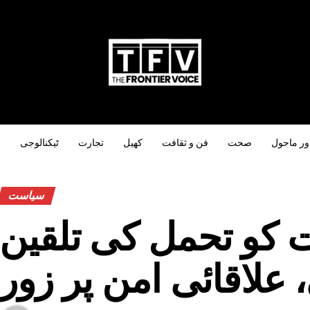
ور ماحول
صحت
فن و ثقافت
کھیل
تجارت
ٹیکنالوجی
س
سیاست
ت کو تحمل کی تلقین
 علاقائی امن پر زور