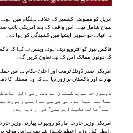
سیاح شامل تھے۔ اس واقعے کے بعد امریکی نائب صدر 
نہ اٹھائے جو جنوبی ایشیا میں کشیدگی کو ہوا دے۔
فاکس نیوز کو انٹرویو دیتے ہوئے وینس نے کہا کہ پاک
کہ دونوں ممالک امن کے لیے تعاون کریں گے۔
امریکی صدر ڈونلڈ ٹرمپ اور اعلیٰ حکام نے اس حملے 
بھارت اور پاکستان پر زور دیا ہے کہ وہ مسئلہ کا ذم
دوسری جانب پاکستان نے بھارتی الزامات کو
مطالبہ کیا ہے۔ بی بی سی نے اپنی رپورٹ می
اسے “فالس فلیگ آپریشن” قرار دیا ہے۔
امریکی وزیر خارجہ مارکو روبیو نے بھارتی وزیر خا
رابطہ کیا۔ وزیر اعظم شہباز شریف نے اس موقع پر ج