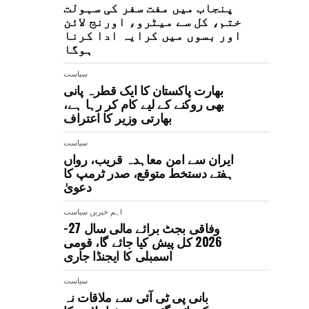
پنجاب میں مفت سفر کی سہولت
ختم، کل سے میٹرو، اورنج لائن
اور بسوں میں کرایہ ادا کرنا
ہوگا
سیاست
بھارت پاکستان کا ایک قطرہ پانی
بھی روکنے کے لیے کام کر رہا ہے،
بھارتی وزیر کا اعتراف
سیاست
ایران سے امن معاہدہ قریب، رواں
ہفتے دستخط متوقع، صدر ٹرمپ کا
دعویٰ
اہم خبریں
سیاست
وفاقی بجٹ برائے مالی سال 27-
2026 کل پیش کیا جائے گا، قومی
اسمبلی کا ایجنڈا جاری
سیاست
بانی پی ٹی آئی سے ملاقات نہ