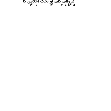
کروائی گئی تو بجٹ اجلاس کا
بائیکاٹ کریں گے، بیرسٹر گوہر
سیاست
ٹرمپ ایران کے بجلی گھروں اور
پلوں پر نئے حملوں پر غور کرنے لگے