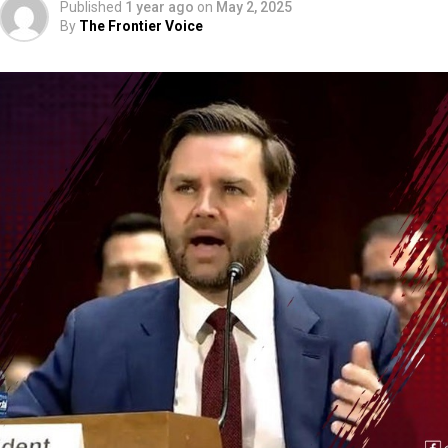
Published
1 year ago
on
May 2, 2025
By
The Frontier Voice