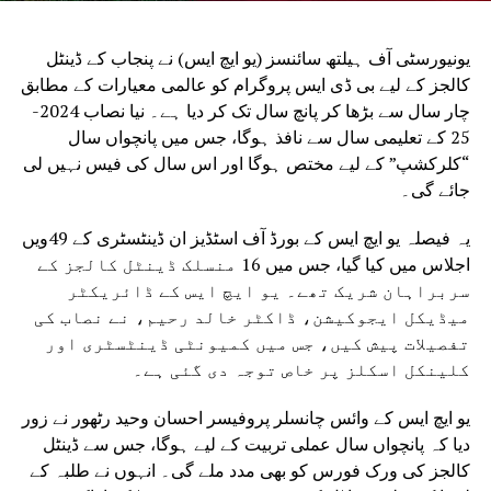
یونیورسٹی آف ہیلتھ سائنسز (یو ایچ ایس) نے پنجاب کے ڈینٹل
کالجز کے لیے بی ڈی ایس پروگرام کو عالمی معیارات کے مطابق
چار سال سے بڑھا کر پانچ سال تک کر دیا ہے۔ نیا نصاب 2024-
25 کے تعلیمی سال سے نافذ ہوگا، جس میں پانچواں سال
“کلرکشپ” کے لیے مختص ہوگا اور اس سال کی فیس نہیں لی
جائے گی۔
یہ فیصلہ یو ایچ ایس کے بورڈ آف اسٹڈیز ان ڈینٹسٹری کے 49ویں
اجلاس میں کیا گیا، جس میں 16 منسلک ڈینٹل کالجز کے
سربراہان شریک تھے۔ یو ایچ ایس کے ڈائریکٹر
میڈیکل ایجوکیشن، ڈاکٹر خالد رحیم، نے نصاب کی
تفصیلات پیش کیں، جس میں کمیونٹی ڈینٹسٹری اور
کلینکل اسکلز پر خاص توجہ دی گئی ہے۔
یو ایچ ایس کے وائس چانسلر پروفیسر احسان وحید رٹھور نے زور
دیا کہ پانچواں سال عملی تربیت کے لیے ہوگا، جس سے ڈینٹل
کالجز کی ورک فورس کو بھی مدد ملے گی۔ انہوں نے طلبہ کے