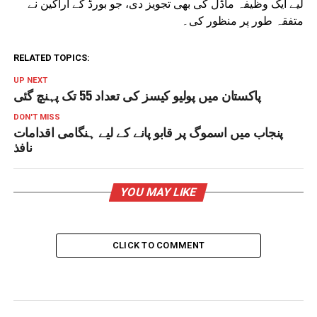
لیے ایک وظیفہ ماڈل کی بھی تجویز دی، جو بورڈ کے اراکین نے
متفقہ طور پر منظور کی۔
RELATED TOPICS:
UP NEXT
پاکستان میں پولیو کیسز کی تعداد 55 تک پہنچ گئی
DON'T MISS
پنجاب میں اسموگ پر قابو پانے کے لیے ہنگامی اقدامات
نافذ
YOU MAY LIKE
CLICK TO COMMENT