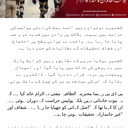
کشمیری نوجوان زبیر احمد بھٹ کی دہلی پولیس کی
حراست میں مبینہ ہلاکت پر وادی میں شدید غم و غصہ
پایا جا رہا ہے۔ واقعے نے عوامی سطح پر احتجاج
اور شفاف تحقیقات کے مطالبات کو جنم دیا ہے۔
کشمیر میڈیا سروس کے مطابق، زبیر کو ایک پارک
میں بے ہوشی کی حالت میں پایا گیا اور اسپتال
پہنچنے پر مردہ قرار دے دیا گیا۔ ڈاکٹروں نے
بتایا کہ اس کی موت شدید سر کی چوٹ کے باعث ہوئی۔
پی ڈی پی رہنما محترمہ الطافیہ مفتی نے الزام عائد کیا ہے کہ
یہ موت حادثاتی نہیں بلکہ پولیس حراست کے دوران ہوئی ہے۔
ان کا کہنا تھا کہ “اصل کہانی کو چھپایا جا رہا ہے۔ شفاف اور
غیر جانبدارانہ تحقیقات ہونی چاہیے۔”
زبیر کے اہلِ خانہ نے بتایا کہ دہلی پولیس نے اسے