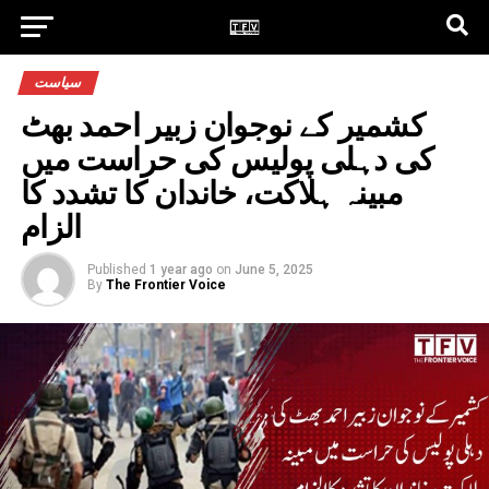
سیاست
کشمیر کے نوجوان زبیر احمد بھٹ
کی دہلی پولیس کی حراست میں
مبینہ ہلاکت، خاندان کا تشدد کا
الزام
Published
1 year ago
on
June 5, 2025
By
The Frontier Voice