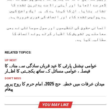
گھر سے اٹھایا اور آہنی راڈ سے بدترین تشدد کا
نشانہ بنایا۔ ان کا کہنا ہے کہ یہ ایک واضح کیس
ہے پولیس تشدد کا، اور انصاف کی فوری ضرورت ہے۔
انسانی حقوق کی تنظیموں اور سول سوسائٹی نے بھی
معاملے پر تشویش کا اظہار کرتے ہوئے انصاف کا
مطالبہ کیا ہے۔
RELATED TOPICS:
UP NEXT
عوامی نیشنل پارٹی کا عید قرباں سادگی سے منانے کا
فیصلہ، عوامی مسائل کے ساتھ یکجہتی کا اظہار
DON'T MISS
میدان عرفات میں خطبہ حج 2025، امام حرم کا روح پرور
پیغام
YOU MAY LIKE