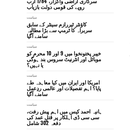
سرکاری اراضی واگزار، 1784 ارب
روپے کی قومی دولت بازیاب
سیاست
کاؤنٹر ٹیررازم سینٹر کے سابق
سربراہ کا ٹرمپ سے بڑا مطالبہ
سامنے آگیا
سیاست
خیبر پختونخوا میں 9 اور 10 محرم کو
موبائل اور انٹرنیٹ سروس بند ہوگی
یا نہیں؟
سیاست
امریکا اور ایران میں کیا معاہدہ طے
پایا؟ اہم تفصیلات اور عالمی ردِعمل
سامنے آگیا
سیاست
ہانیہ احمد کیس میں اہم پیش رفت،
سی سی ڈی اہلکار پر قتلِ عمد کی
دفعہ 302 شامل