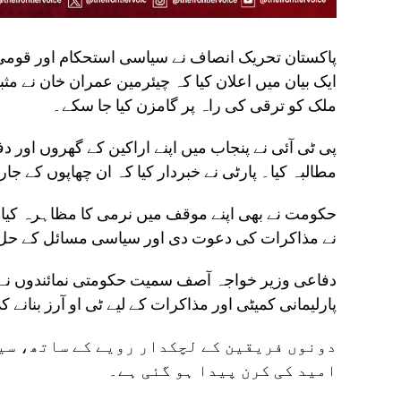
پاکستان تحریک انصاف نے سیاسی استحکام اور قومی 
ایک بیان میں اعلان کیا کہ چیئرمین عمران خان نے م
ملک کو ترقی کی راہ پر گامزن کیا جا سکے۔
پی ٹی آئی نے پنجاب میں اپنے اراکین کے گھروں اور د
مطالبہ کیا۔ پارٹی نے خبردار کیا کہ ان چھاپوں کے ج
حکومت نے بھی اپنے موقف میں نرمی کا مظاہرہ کیا ہے
نے مذاکرات کی دعوت دی اور سیاسی مسائل کے حل ک
دفاعی وزیر خواجہ آصف سمیت حکومتی نمائندوں نے م
پارلیمانی کمیٹی اور مذاکرات کے لیے ٹی او آرز بنانے 
دونوں فریقین کے لچکدار رویے کے ساتھ، سی
امید کی کرن پیدا ہو گئی ہے۔