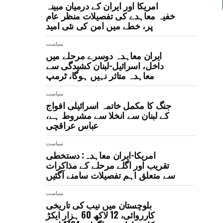
امریکا اور ایران کے درمیان مبینہ
خفیہ معاہدے کی تفصیلات منظر عام
پر، خطے میں امن کی نئی امید
سیاست
ایران معاہدہ دوسرے مرحلے میں
داخل، اسرائیل-لبنان کشیدگی سے
معاہدہ متاثر نہیں ہوگا، ٹرمپ
سیاست
جنگ کا مکمل خاتمہ اسرائیلی افواج
کے لبنان سے انخلا سے مشروط ہے،
عباس عراقچی
سیاست
امریکا-ایران معاہدہ: دستخطی
تقریب اور اگلے مرحلے کے مذاکرات
سے متعلق اہم تفصیلات سامنے آگئیں
سیاست
بلوچستان میں نیب کی تاریخی
کارروائی، 12 لاکھ 60 ہزار ایکڑ