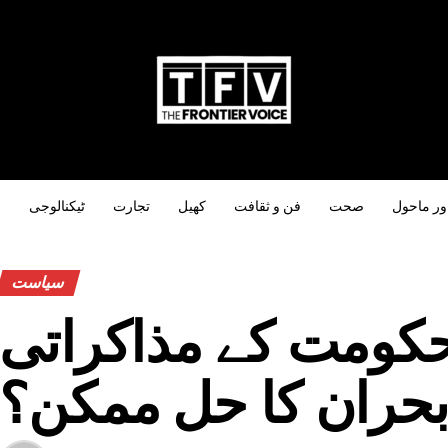
ور ماحول
صحت
فن و ثقافت
کھیل
تجارت
ٹیکنالوجی
س
سیاست
حکومت کے مذاکراتی
حران کا حل ممکن؟