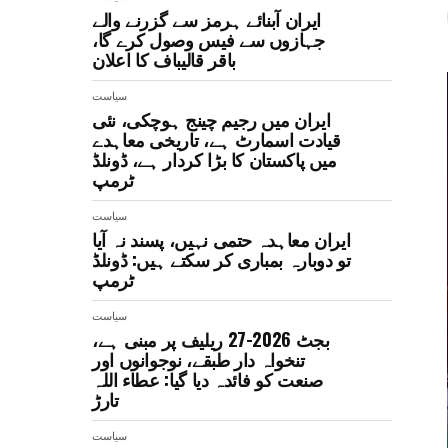
ایران آبنائے ہرمز سے گزرنے والے
جہازوں سے فیس وصول کرے گا،
باقر قالیباف کا اعلان
سیاست
ایران میں رجیم چینج ہوچکی، نئی
قیادت اسمارٹ ہے، تاریخی معاہدے
میں پاکستان کا بڑا کردار ہے، ڈونلڈ
ٹرمپ
سیاست
ایران معاہدہ حتمی نہیں، پسند نہ آیا
تو دوبارہ بمباری کر سکتے ہیں: ڈونلڈ
ٹرمپ
سیاست
بجٹ 2026-27 ریلیف پر مبنی ہے،
تنخواہ دار طبقے، نوجوانوں اور
صنعت کو فائدہ دیا گیا: عطاء اللہ
تارڑ
سیاست