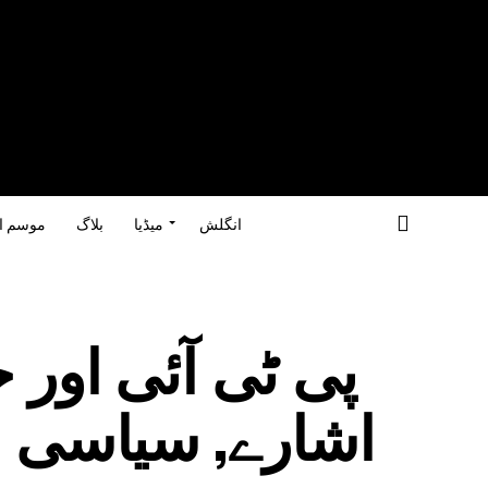
انگلش
میڈیا
بلاگ
موسم ا
پی ٹی آئی اور 
اشارے, سیاسی ب