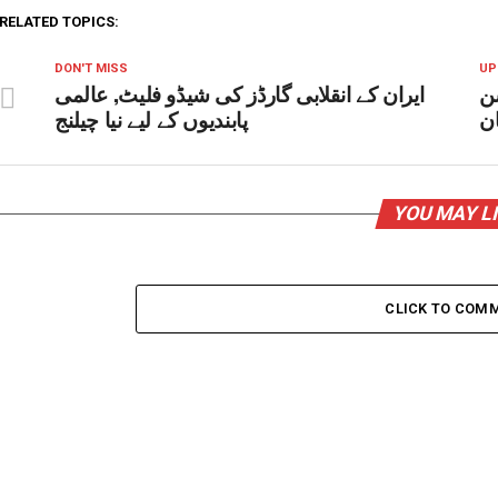
RELATED TOPICS:
DON'T MISS
UP
ن
ایران کے انقلابی گارڈز کی شیڈو فلیٹ, عالمی
ان
پابندیوں کے لیے نیا چیلنج
YOU MAY L
CLICK TO COM