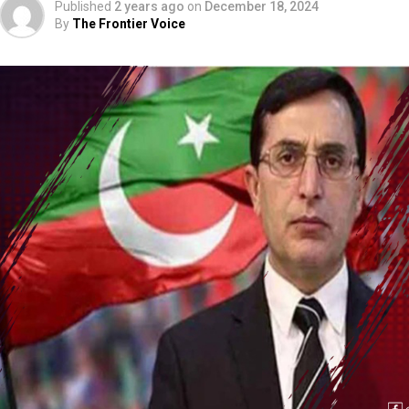
Published
2 years ago
on
December 18, 2024
By
The Frontier Voice