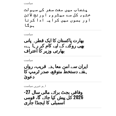
سیاست
پنجاب میں مفت سفر کی سہولت
ختم، کل سے میٹرو، اورنج لائن
اور بسوں میں کرایہ ادا کرنا
ہوگا
سیاست
بھارت پاکستان کا ایک قطرہ پانی
بھی روکنے کے لیے کام کر رہا ہے،
بھارتی وزیر کا اعتراف
سیاست
ایران سے امن معاہدہ قریب، رواں
ہفتے دستخط متوقع، صدر ٹرمپ کا
دعویٰ
اہم خبریں
سیاست
وفاقی بجٹ برائے مالی سال 27-
2026 کل پیش کیا جائے گا، قومی
اسمبلی کا ایجنڈا جاری
سیاست