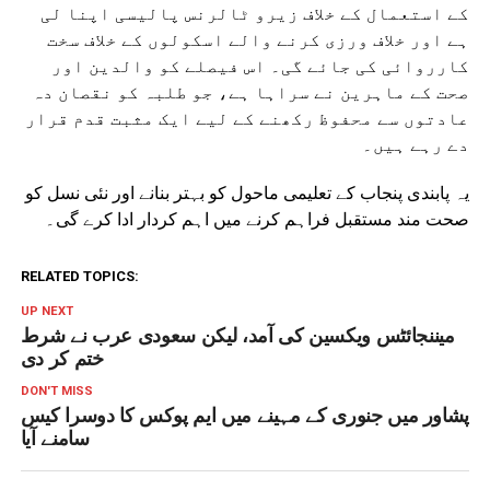
کے استعمال کے خلاف زیرو ٹالرنس پالیسی اپنا لی
ہے اور خلاف ورزی کرنے والے اسکولوں کے خلاف سخت
کارروائی کی جائے گی۔ اس فیصلے کو والدین اور
صحت کے ماہرین نے سراہا ہے، جو طلبہ کو نقصان دہ
عادتوں سے محفوظ رکھنے کے لیے ایک مثبت قدم قرار
دے رہے ہیں۔
یہ پابندی پنجاب کے تعلیمی ماحول کو بہتر بنانے اور نئی نسل کو
صحت مند مستقبل فراہم کرنے میں اہم کردار ادا کرے گی۔
RELATED TOPICS:
UP NEXT
میننجائٹس ویکسین کی آمد، لیکن سعودی عرب نے شرط
ختم کر دی
DON'T MISS
پشاور میں جنوری کے مہینے میں ایم پوکس کا دوسرا کیس
سامنے آیا