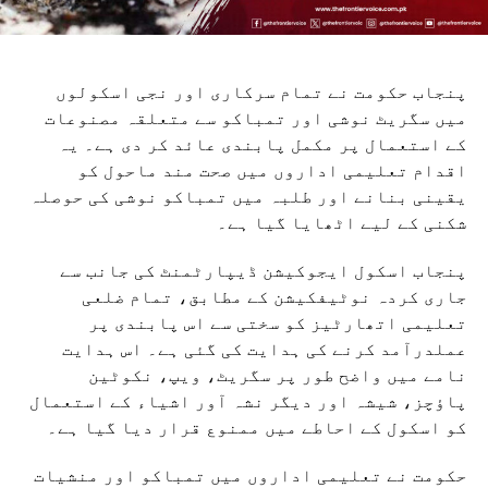
پنجاب حکومت نے تمام سرکاری اور نجی اسکولوں
میں سگریٹ نوشی اور تمباکو سے متعلقہ مصنوعات
کے استعمال پر مکمل پابندی عائد کر دی ہے۔ یہ
اقدام تعلیمی اداروں میں صحت مند ماحول کو
یقینی بنانے اور طلبہ میں تمباکو نوشی کی حوصلہ
شکنی کے لیے اٹھایا گیا ہے۔
پنجاب اسکول ایجوکیشن ڈیپارٹمنٹ کی جانب سے
جاری کردہ نوٹیفکیشن کے مطابق، تمام ضلعی
تعلیمی اتھارٹیز کو سختی سے اس پابندی پر
عملدرآمد کرنے کی ہدایت کی گئی ہے۔ اس ہدایت
نامے میں واضح طور پر سگریٹ، ویپ، نکوٹین
پاؤچز، شیشہ اور دیگر نشہ آور اشیاء کے استعمال
کو اسکول کے احاطے میں ممنوع قرار دیا گیا ہے۔
حکومت نے تعلیمی اداروں میں تمباکو اور منشیات