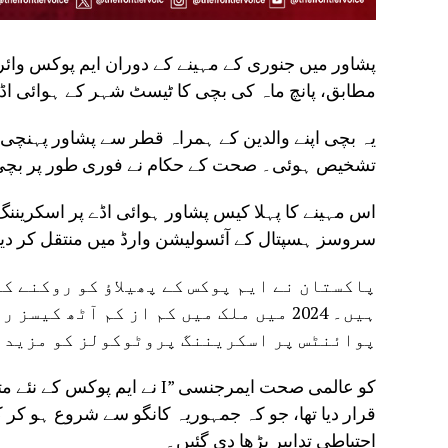
پشاور میں جنوری کے مہینے کے دوران ایم پوکس وا
مطابق، پانچ ماہ کی بچی کا ٹیسٹ شہر کے ہوائی اڈے 
یہ بچی اپنے والدین کے ہمراہ قطر سے پشاور پہنچی 
تشخیص ہوئی۔ صحت کے حکام نے فوری طور پر بچی کے 
اس مہینے کا پہلا کیس پشاور ہوائی اڈے پر اسکریننگ ک
سروسز ہسپتال کے آئسولیشن وارڈ میں منتقل کر دیا 
پاکستان نے ایم پوکس کے پھیلاؤ کو روکنے ک
ہیں۔ 2024 میں ملک میں کم از کم آٹھ 
پوائنٹس پر اسکریننگ پروٹوکولز کو مزید س
قرار دیا تھا، جو کہ جمہوریہ کانگو سے شروع ہو کر ک
احتیاطی تدابیر بڑھا دی گئیں۔