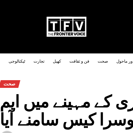
ور ماحول
صحت
فن و ثقافت
کھیل
تجارت
ٹیکنالوجی
س
صحت
ی کے مہینے میں ایم
سرا کیس سامنے آیا