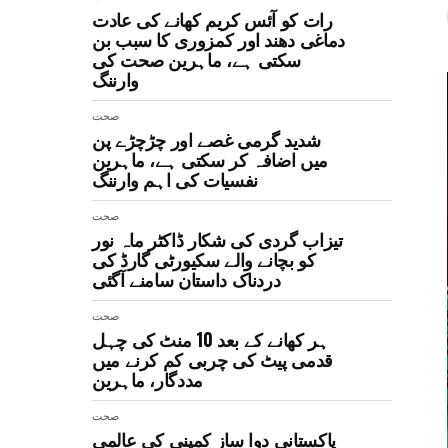
رات کو آئس کریم کھانے کی عادت
دماغی دھند اور کمزوری کا سبب بن
سکتی ہے، ماہرین صحت کی
وارننگ
صحت
شدید گرمی غصے اور چڑچڑے پن
میں اضافہ کر سکتی ہے، ماہرین
نفسیات کی اہم وارننگ
صحت
تیزاب گردی کی شکار ڈاکٹر ماہ نور
کو بچانے والے سکیورٹی گارڈ کی
دردناک داستان سامنے آگئی
صحت
ہر کھانے کے بعد 10 منٹ کی چہل
قدمی پیٹ کی چربی کم کرنے میں
مددگار، ماہرین
صحت
پاکستانی دوا ساز کمپنی کی عالمی