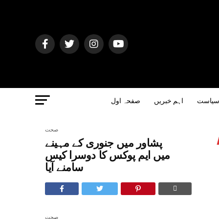
یاست
اہم خبریں
صفحہ اول
صحت
پشاور میں جنوری کے مہینے
میں ایم پوکس کا دوسرا کیس
سامنے آیا
صحت