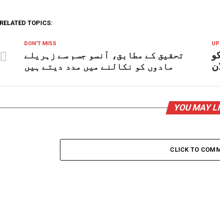
RELATED TOPICS:
DON'T MISS
UP
کو
تحقیق کے مطابق، آنسو جسم سے زہریلے
ان
مادوں کو نکالنے میں مدد دیتے ہیں
YOU MAY L
CLICK TO COM