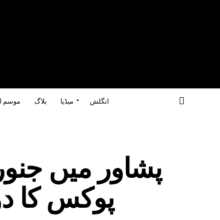
انگلش
میڈیا
بلاگ
موسم ا
پشاور میں جنور
پوکس کا دو