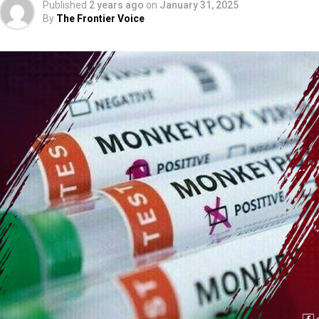
Published
2 years ago
on
January 31, 2025
By
The Frontier Voice