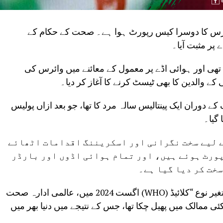
ئرس کا دوسرا کیس رپورٹ ہوا ہے۔ صحت کے حکام کے
پر مثبت آیا۔
تھی اور ہوائی اڈے پر معمول کے معائنے میں وائرس کی
والدین کا بھی ٹیسٹ کرنے کا آغاز کر دیا۔
ے دوران ایک پینتالیس سالہ مرد کا تھا، جو بعد ازاں پولیس
گیا۔
ے لیے سخت نگرانی اور اسکریننگ اقدامات اٹھائے
کیسز رپورٹ ہوئے ہیں، اور تمام ہوائی اڈوں اور بارڈر
خت کر دیا گیا ہے۔
اگست 2024 میں، عالمی ادارہ صحت (WHO) نے ایم پوکس کے نئے متغیر نوع “کلائیڈ I” کو عالمی صحت ایمرجنسی
ئی ممالک میں پھیل چکا تھا، جس کے نتیجے میں دنیا بھر میں