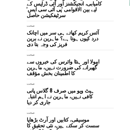
کامیابی، انجیکشنز اور آئی ڈراپس کے
لیے بین الاقوامی 'پی آئی سی ایس'
سرٹیفکیشن حاصل
صحت
آئس کریم کھاتے ہی سر میں اچانک
درد کیوں ہوتا ہے؟ ماہرین نے برین
فریز کی وجہ بتا دی
صحت
ایبولا اور ہنٹا وائرس کی خبروں سے
گھبرانے کی ضرورت نہیں، ماہرین
کا اطمینان بخش مؤقف
صحت
ہیٹ ویو میں صرف 8 گلاس پانی
کافی نہیں، ماہرین نے اہم انتباہ
جاری کر دیا
صحت
موسیقی، کتابیں اور آرٹ بڑھاپا
سست کر سکتے ہیں، نئی تحقیق کا