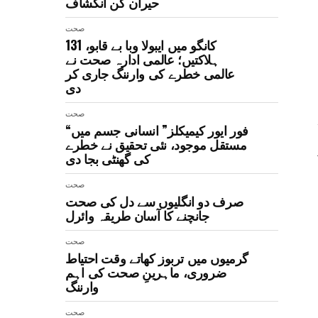
حیران کن انکشاف
صحت
کانگو میں ایبولا وبا بے قابو، 131
ہلاکتیں؛ عالمی ادارہ صحت نے
عالمی خطرے کی وارننگ جاری کر
دی
صحت
“فور ایور کیمیکلز” انسانی جسم میں
مستقل موجود، نئی تحقیق نے خطرے
کی گھنٹی بجا دی
صحت
صرف دو انگلیوں سے دل کی صحت
جانچنے کا آسان طریقہ وائرل
صحت
گرمیوں میں تربوز کھاتے وقت احتیاط
ضروری، ماہرینِ صحت کی اہم
وارننگ
صحت