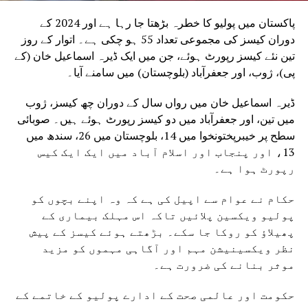
پاکستان میں پولیو کا خطرہ بڑھتا جا رہا ہے اور 2024 کے
دوران کیسز کی مجموعی تعداد 55 ہو چکی ہے۔ اتوار کے روز
تین نئے کیسز رپورٹ ہوئے، جن میں ایک ڈیرہ اسماعیل خان (کے
پی)، ژوب، اور جعفرآباد (بلوچستان) میں سامنے آیا۔
ڈیرہ اسماعیل خان میں رواں سال کے دوران چھ کیسز، ژوب
میں تین، اور جعفرآباد میں دو کیسز رپورٹ ہوئے ہیں۔ صوبائی
سطح پر خیبرپختونخوا میں 14، بلوچستان میں 26، سندھ میں
13، اور پنجاب اور اسلام آباد میں ایک ایک کیس
رپورٹ ہوا ہے۔
حکام نے عوام سے اپیل کی ہے کہ وہ اپنے بچوں کو
پولیو ویکسین پلائیں تاکہ اس مہلک بیماری کے
پھیلاؤ کو روکا جا سکے۔ بڑھتے ہوئے کیسز کے پیش
نظر ویکسینیشن مہم اور آگاہی مہموں کو مزید
موثر بنانے کی ضرورت ہے۔
حکومت اور عالمی صحت کے ادارے پولیو کے خاتمے کے