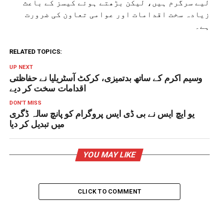
لیے سرگرم ہیں، لیکن بڑھتے ہوئے کیسز کے باعث
زیادہ سخت اقدامات اور عوامی تعاون کی ضرورت
ہے۔
RELATED TOPICS:
UP NEXT
وسیم اکرم کے ساتھ بدتمیزی، کرکٹ آسٹریلیا نے حفاظتی
اقدامات سخت کر دیے
DON'T MISS
یو ایچ ایس نے بی ڈی ایس پروگرام کو پانچ سالہ ڈگری
میں تبدیل کر دیا
YOU MAY LIKE
CLICK TO COMMENT