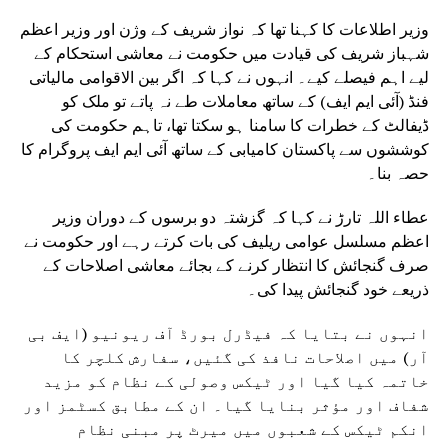
وزیر اطلاعات کا کہنا تھا کہ نواز شریف کے وژن اور وزیر اعظم
شہباز شریف کی قیادت میں حکومت نے معاشی استحکام کے
لیے اہم فیصلے کیے۔ انہوں نے کہا کہ اگر بین الاقوامی مالیاتی
فنڈ (آئی ایم ایف) کے ساتھ معاملات طے نہ پاتے تو ملک کو
ڈیفالٹ کے خطرات کا سامنا ہو سکتا تھا، تاہم حکومت کی
کوششوں سے پاکستان کامیابی کے ساتھ آئی ایم ایف پروگرام کا
حصہ بنا۔
عطاء اللہ تارڑ نے کہا کہ گزشتہ دو برسوں کے دوران وزیر
اعظم مسلسل عوامی ریلیف کی بات کرتے رہے اور حکومت نے
صرف گنجائش کا انتظار کرنے کے بجائے معاشی اصلاحات کے
ذریعے خود گنجائش پیدا کی۔
انہوں نے بتایا کہ فیڈرل بورڈ آف ریونیو (ایف بی
آر) میں اصلاحات نافذ کی گئیں، سفارش کلچر کا
خاتمہ کیا گیا اور ٹیکس وصولی کے نظام کو مزید
شفاف اور مؤثر بنایا گیا۔ ان کے مطابق کسٹمز اور
انکم ٹیکس کے شعبوں میں میرٹ پر مبنی نظام