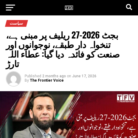
سیاست
بجٹ 2026-27 ریلیف پر مبنی ہے،
تنخواہ دار طبقے، نوجوانوں اور
صنعت کو فائدہ دیا گیا: عطاء اللہ
تارڑ
Published
2 months ago
on
June 17, 2026
By
The Frontier Voice