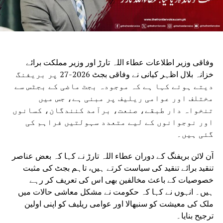
وفاقی وزیر اطلاعات عطاء اللہ تارڑ اور وزیر مملکت برائے
خزانہ بلال اظہر کیانی نے وفاقی بجٹ 2026-27 پر بریفنگ
دیتے ہوئے کہا ہے کہ موجودہ بجٹ ماضی کے بجٹس سے
مختلف اور عوامی ریلیف پر مبنی ہے، جس میں
تنخواہ دار طبقے، صنعت، برآمد کنندگان، کسانوں
اور نوجوانوں کے لیے متعدد سہولتیں فراہم کی
گئی ہیں۔
آن لائن بریفنگ کے دوران عطاء اللہ تارڑ نے کہا کہ بعض عناصر
تنقید برائے تنقید کی سیاست کرتے ہیں، تاہم بجٹ کی مثبت
خصوصیات کے باعث مخالفین بھی اس کی تعریف کر رہے
ہیں۔ انہوں نے کہا کہ حکومت نے مشکل معاشی حالات میں
ملک کی معیشت کو سنبھالا اور عوامی ریلیف کو اپنی اولین
ترجیح بنایا۔