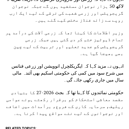
لاکھ 50 ہزار نوجوان مستفید ہوں گے جبکہ نوجوان
گریجویٹس اور زرعی شعبے کی ترقی کے لیے ایک ارب
روپے سے زائد فنڈز مختص کیے گئے ہیں۔
وزیر اطلاعات کا کہنا تھا کہ زرعی آلات کی درآمد پر
تمام ڈیوٹیز ختم کر دی گئی ہیں جبکہ زرعی
گریجویٹس کو جدید تعلیم اور تربیت کے لیے چین
بھی بھیجا گیا ہے۔
انہوں نے مزید کہا کہ ایگریکلچرل انوویشن اور زرعی فنانس
میں شرح سود میں کمی کی حکومتی اسکیم بھی آئندہ مالی
سال میں جاری رکھی جائے گی۔
حکومتی نمائندوں کا کہنا تھا کہ بجٹ 2026-27 کا بنیادی
مقصد معاشی استحکام کو برقرار رکھتے ہوئے عوامی
ریلیف، سرمایہ کاری کے فروغ، برآمدات میں اضافے
اور نوجوانوں کے لیے نئے مواقع پیدا کرنا ہے۔
RELATED TOPICS: