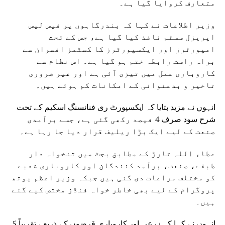
متعارف کروایا گیا ہے۔
وزیر اطلاعات نے کہا کہ بندرگاہوں پر فیس لیس
اپریزل سسٹم نافذ کیا گیا ہے، جس کے تحت
امپورٹرز اور ایکسپورٹرز کا کسٹمز افسران سے
براہ راست رابطہ ختم ہو گیا ہے۔ اس نظام سے
کاروباری عمل میں تیزی آئی ہے اور غیر ضروری
تاخیر و بدعنوانی کے امکانات کم ہوئے ہیں۔
انہوں نے مزید بتایا کہ ایکسپورٹ ری فنانسنگ اسکیم کے تحت
شرح سود صرف 4 فیصد رکھی گئی ہے، جسے برآمدی
صنعت کے لیے ایک بڑا ریلیف قرار دیا جا رہا ہے۔
عطاء اللہ تارڑ کے مطابق بجٹ میں تنخواہ دار
طبقے، صنعت، برآمد کنندگان اور کاروباری شعبے
کو مختلف مراعات دی گئی ہیں جبکہ وزیر اعظم یوتھ
پروگرام کے لیے بھی خاطر خواہ فنڈز مختص کیے گئے
ہیں۔
انہوں نے کہا کہ زرعی اور کاروباری قرضوں کے ذریعے تقریباً 5