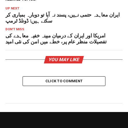
UP NEXT
ایران معاہدہ حتمی نہیں، پسند نہ آیا تو دوبارہ بمباری کر
سکتے ہیں: ڈونلڈ ٹرمپ
DON'T MISS
امریکا اور ایران کے درمیان مبینہ خفیہ معاہدے کی
تفصیلات منظر عام پر، خطے میں امن کی نئی امید
YOU MAY LIKE
CLICK TO COMMENT