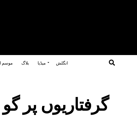
انگلش
میڈیا
بلاگ
موسم ا
گرفتاریوں پر گو