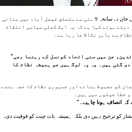
پاکستان تحریکِ انصاف کے چیئرمین بیرسٹر گوہر علی خان نے سانحہ 9 مئی سے متعلق فیصل آباد میں سنائی
دیتے ہوئے کہا ہے کہ یہ ایک کھلی سیاسی انتقام
ظام سے باہر نکالا جا رہا ہے۔
“آج جمہوریت کا افسوسناک دن ہے۔ ہمارے قائدین، جن میں سنی اتحاد کونسل کے رہنما بھی
دی گئی ہیں۔ یہ وہ لوگ ہیں جو ہمیشہ نظام کا
مان کو مضبوط بنانے اور جمہوری نظام کا حصہ بننے
و خطا جیلوں میں ہیں۔
نتشار کو ترجیح نہیں دی بلکہ ہمیشہ بات چیت کو فوقیت دی،