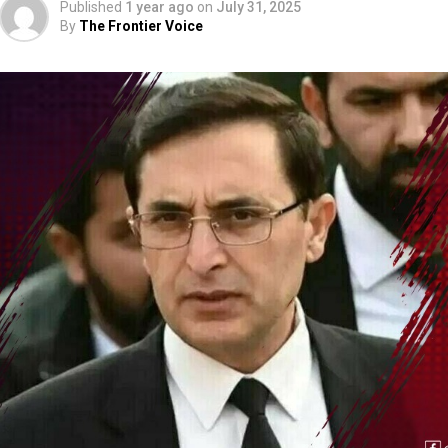
Published
1 year ago
on
July 31, 2025
By
The Frontier Voice