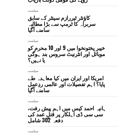
سیاست
کاؤنٹر ٹیررازم سینٹر کے سابق
سربراہ کا ٹرمپ سے بڑا مطالبہ
سامنے آگیا
سیاست
خیبر پختونخوا میں 9 اور 10 محرم کو
موبائل اور انٹرنیٹ سروس بند ہوگی
یا نہیں؟
سیاست
امریکا اور ایران میں کیا معاہدہ طے
پایا؟ اہم تفصیلات اور عالمی ردِعمل
سامنے آگیا
سیاست
ہانیہ احمد کیس میں اہم پیش رفت،
سی سی ڈی اہلکار پر قتلِ عمد کی
دفعہ 302 شامل
سیاست