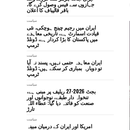
جہازوں سے فیس وصول کرے گا،
باقر قالیباف کا اعلان
سیاست
ایران میں رجیم چینج ہوچکی، نئی
قیادت اسمارٹ ہے، تاریخی معاہدے
میں پاکستان کا بڑا کردار ہے، ڈونلڈ
ٹرمپ
سیاست
ایران معاہدہ حتمی نہیں، پسند نہ آیا
تو دوبارہ بمباری کر سکتے ہیں: ڈونلڈ
ٹرمپ
سیاست
بجٹ 2026-27 ریلیف پر مبنی ہے،
تنخواہ دار طبقے، نوجوانوں اور
صنعت کو فائدہ دیا گیا: عطاء اللہ
تارڑ
سیاست
امریکا اور ایران کے درمیان مبینہ