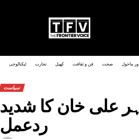
ور ماحول
صحت
فن و ثقافت
کھیل
تجارت
ٹیکنالوجی
س
سیاست
ہر علی خان کا شدید
ردعمل