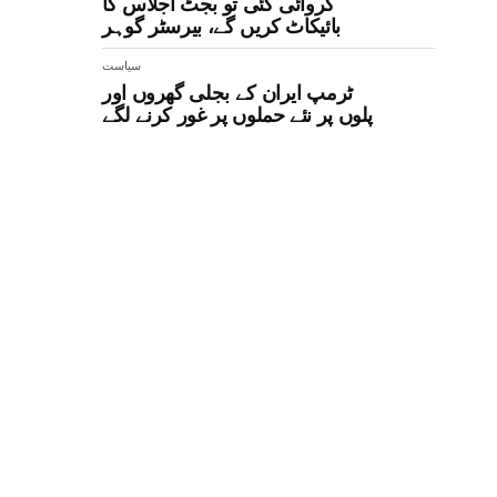
کروائی گئی تو بجٹ اجلاس کا
بائیکاٹ کریں گے، بیرسٹر گوہر
سیاست
ٹرمپ ایران کے بجلی گھروں اور
پلوں پر نئے حملوں پر غور کرنے لگے