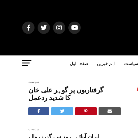
یاست
اہم خبریں
صفحہ اول
سیاست
گرفتاریوں پر گوہر علی خان
کا شدید ردعمل
سیاست
ایران آبنائے ہرمز سے گزرنے والے