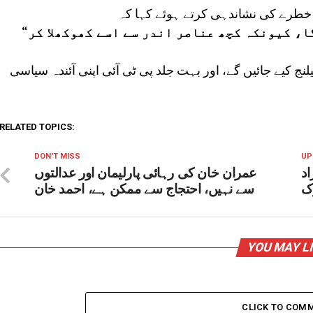
ے خطرے کی نشاندہی کرتے ہوئے کہا کہ
“اگر یہی صورتحال رہی تو نظام بیٹھ جائے گا، کیونکہ کچھ عناصر اندر سے اسے کھوکھلا کر
یلنج کیے جائیں گے، اور بہت جلد پی ٹی آئی اپنی آئندہ سیاسی
RELATED TOPICS:
DON'T MISS
UP
لہ گرنے سے 4 افراد
عمران خان کی رہائی پارلیمان اور عدالتوں
ک
سے نہیں، احتجاج سے ممکن ہے، احمد خان
YOU MAY L
CLICK TO COM