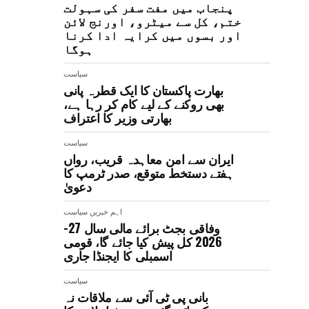
پنجاب میں مفت سفر کی سہولت
ختم، کل سے میٹرو، اورنج لائن
اور بسوں میں کرایہ ادا کرنا
ہوگا
سیاست
بھارت پاکستان کا ایک قطرہ پانی
بھی روکنے کے لیے کام کر رہا ہے،
بھارتی وزیر کا اعتراف
سیاست
ایران سے امن معاہدہ قریب، رواں
ہفتے دستخط متوقع، صدر ٹرمپ کا
دعویٰ
اہم خبریں
سیاست
وفاقی بجٹ برائے مالی سال 27-
2026 کل پیش کیا جائے گا، قومی
اسمبلی کا ایجنڈا جاری
سیاست
بانی پی ٹی آئی سے ملاقات نہ