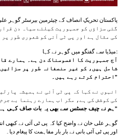
گئی سزاؤں کو جمہوریت کیلئے سیاہ دن قرار 
کی مثال ہے اور پی ٹی آئی کو شعوری طور پر ن
میڈیا سے گفتگو میں گوہر نے کہا:
شامل ہیں، کو غیر منصفانہ طور پر سزائیں 
احترام کرتے رہے ہیں۔”
انہوں نے کہا کہ پی ٹی آئی نے ہمیشہ پارلی
کی کوشش کی ہے، مگر اب ہمارے رہنما بے جرم 
“ہم نے چیف جسٹس سے بھی یہ بات صاف کہی ہے کہ انصاف ہونا چاہیے۔”
گوہر علی خان نے واضح کیا کہ پی ٹی آئی نے کبھی ا
اور پی ٹی آئی بانی نے بار بار مفاہمت کا پیغام دیا۔