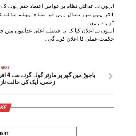
انہوں نے عدالتی نظام پر عوامی اعتماد ختم ہونے ک
رہے ہیں۔”
انہوں نے اعلان کیا کہ یہ فیصلے اعلیٰ عدالتوں میں چ
حکمت عملی کا اعلان کرے گی۔
 NEXT
باجوڑ میں گھر پر مارٹر گو
زخمی، ایک کی حالت ناز
IKE
MENT