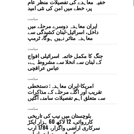
خفیہ معاہدے کی تفصیلات منظر عام
پر، خطے میں امن کی نئی امید
سیاست
ایران معاہدہ دوسرے مرحلے میں
داخل، اسرائیل-لبنان کشیدگی سے
معاہدہ متاثر نہیں ہوگا، ٹرمپ
سیاست
جنگ کا مکمل خاتمہ اسرائیلی افواج
کے لبنان سے انخلا سے مشروط ہے،
عباس عراقچی
سیاست
امریکا-ایران معاہدہ: دستخطی
تقریب اور اگلے مرحلے کے مذاکرات
سے متعلق اہم تفصیلات سامنے آگئیں
سیاست
بلوچستان میں نیب کی تاریخی
کارروائی، 12 لاکھ 60 ہزار ایکڑ
سرکاری اراضی واگزار، 1784 ارب
روپے کی قومی دولت بازیاب