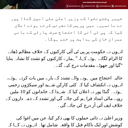
خیبر پختونخوا کے وزیر اعلیٰ علی امین گنڈا پور
نے مانسہرہ میں پریس کانفرنس کرتے ہوئے اعلان
کیا کہ پی ٹی آئی کا احتجاج صرف پارٹی کے بانی
عمران خان کی ہدایت پر ختم ہوگا۔
انہوں نے حکومت پر پی ٹی آئی کارکنوں کے خلاف مظالم ڈھانے
کا الزام لگاتے ہوئے کہا، “ہمارے کارکنوں کو تشدد کا نشانہ بنایا
گیا اور جھوٹے مقدمات درج کیے گئے۔”
حالیہ احتجاج میں ہونے والے تشدد کے بارے میں بات کرتے ہوئے،
انہوں نے انکشاف کیا کہ کئی کارکن شہید اور سیکڑوں زخمی
ہوئے۔ گنڈا پور نے اعلان کیا کہ شہدا کے خاندانوں کو 10 ملین
روپے مالی امداد فراہم کی جائے گی اور تشدد کے ذمہ داروں کے
خلاف ایف آئی آر درج کی جائے گی۔
وزیر اعلیٰ نے ذاتی حملوں کا بھی ذکر کیا، جن میں اغوا کی
کوشش اور ایک ناکام قتل کا واقعہ شامل تھا۔ انہوں نے کہا کہ