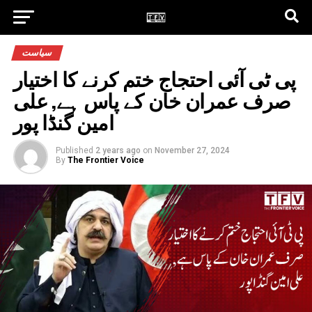
سیاست
پی ٹی آئی احتجاج ختم کرنے کا اختیار
صرف عمران خان کے پاس ہے, علی
امین گنڈا پور
Published
2 years ago
on
November 27, 2024
By
The Frontier Voice