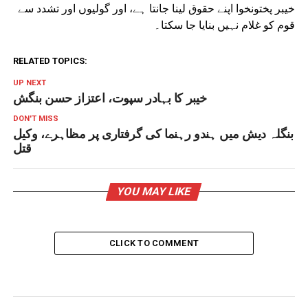
خیبر پختونخوا اپنے حقوق لینا جانتا ہے، اور گولیوں اور تشدد سے
قوم کو غلام نہیں بنایا جا سکتا۔
RELATED TOPICS:
UP NEXT
خیبر کا بہادر سپوت، اعتزاز حسن بنگش
DON'T MISS
بنگلہ دیش میں ہندو رہنما کی گرفتاری پر مظاہرے، وکیل
قتل
YOU MAY LIKE
CLICK TO COMMENT