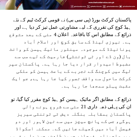
پاکستان کرکٹ بورڈ (پی سی بی) نے قومی کرکٹ ٹیم کے نئے
ہیڈ کوچ کی تقرری کے لیے مشاورتی عمل تیز کر دیا ہے اور
ذرائع کے مطابق اس کا باقاعدہ اعلان 4 مئی کے بعد متوقع
ہے۔ نیوزی لینڈ کے سابق کوچ اور اسلام آباد
یونائیٹڈ کے موجودہ مینٹور مائیک ہیسن کو وائٹ
بال (ون ڈے اور ٹی ٹوئنٹی) فارمیٹ کے لیے سب سے
مضبوط امیدوار قرار دیا جا رہا ہے۔ پاکستان سپر
لیگ میں کوچنگ کے تجربے کے باعث ہیسن کو ملکی
کرکٹ ماحول سے واقف تصور کیا جا رہا ہے، جو ایک
مثبت پہلو سمجھا جا رہا ہے۔
ذرائع کے مطابق اگر مائیک ہیسن کو ہیڈ کوچ مقرر کیا گیا، تو
ان کی پہلی ذمہ داری 21 مئی سے شروع ہونے والی
پاکستان بمقابلہ بنگلہ دیش ٹی ٹوئنٹی سیریز
ہوگی، جس کے پانچ میچز میں سے تین لاہور اور دو
فیصل آباد میں کھیلے جائیں گے۔ ممکنہ اسکواڈ
میں صاحبزادہ فرحان، حسین طلعت، حسن علی، فہیم