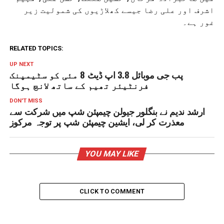
اشرف اور علی رضا جیسے کھلاڑیوں کی شمولیت زیر
غور ہے۔
RELATED TOPICS:
UP NEXT
پب جی موبائل 3.8 اپ ڈیٹ 8 مئی کو سٹیمپنک
فرنٹیئر تھیم کے ساتھ لانچ ہوگا
DON'T MISS
ارشد ندیم نے بنگلور جیولن چیمپئن شپ میں شرکت سے
معذرت کر لی، ایشین چیمپئن شپ پر توجہ مرکوز
YOU MAY LIKE
CLICK TO COMMENT