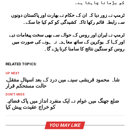
کو بڑھانا چاہتا ہے۔
ٹرمپ نے زور دیا کہ ان کے حکام نے بھارت اور پاکستان دونوں
سے رابطہ قائم رکھا تاکہ کشیدگی کو کم کیا جا سکے۔
ٹرمپ نے ایران اور روس کے حوالے سے بھی سخت پیغامات دیے
اور کہا کہ یوکرین کے ساتھ معاہدہ نہ ہونے کی صورت میں
روس کو سنگین نتائج کا سامنا کرنا پڑے گا۔
RELATED TOPICS:
UP NEXT
شاہ محمود قریشی سینے میں درد کے بعد اسپتال منتقل،
حالت مستحکم قرار
DON'T MISS
ضلع جھنگ میں عوام نے ایک منفرد انداز میں پاک فضائیہ
کو خراج عقیدت پیش کیا
YOU MAY LIKE