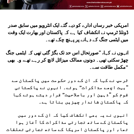
امریکی خبر رساں ادارے کو دیے گئے ایک انٹرویو میں سابق صدر
ڈونلڈ ٹرمپ نے انکشاف کیا ہے کہ پاکستان اور بھارت ایک وقت
میں ایٹمی جنگ کے دہانے پر پہنچ چکے تھے۔
انہوں نے کہا، “صورتحال اس حد تک بگڑ گئی تھی کہ ایٹمی جنگ
چھڑ سکتی تھی۔ دونوں ممالک میزائل لانچ کر رہے تھے، وہ بھی
مکمل طاقت سے۔”
ٹرمپ نے کہا کہ ان کے دور حکومت میں پاکستان سے
“بہت اچھے مذاکرات” ہوئے۔ انہوں نے پاکستانی
قوم کو “ذہین اور باصلاحیت” قرار دیتے ہوئے کہا
کہ پاکستان شاندار چیزیں بناتا ہے۔
انہوں نے یہ بھی انکشاف کیا کہ ان کے دور میں
پاکستان کے ساتھ تجارتی مذاکرات کا آغاز ہوا
تھا، اور پاکستان امریکا کے ساتھ تجارتی تعلقات