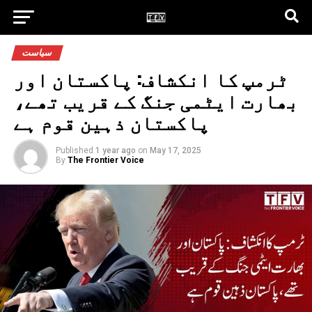
سیاست
ٹرمپ کا انکشاف: پاکستان اور
بھارت ایٹمی جنگ کے قریب تھے،
پاکستان ذہین قوم ہے
Published
1 year ago
on
May 17, 2025
By
The Frontier Voice