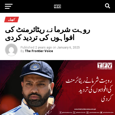
کھیل
روہت شرما نے ریٹائرمنٹ کی
افواہوں کی تردید کردی
Published
2 years ago
on
January 6, 2025
By
The Frontier Voice