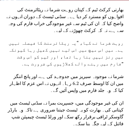
بھارتی کرکٹ ٹیم کے کپتان روہت شرما نے ریٹائرمنٹ کی
افواہوں کو مسترد کر دیا ہے۔ سڈنی ٹیسٹ کے دوران انہوں نے
واضح کیا کہ ان کی ٹیم سے غیر موجودگی خراب فارم کی وجہ
سے ہے، نہ کہ کرکٹ چھوڑنے کے لیے۔
روہت شرما نے کہا، “یہ ریٹائرمنٹ کا فیصلہ نہیں
ہے۔ میں اس میچ میں اس لیے نہیں کھیل رہا کیونکہ
میں رنز نہیں بنا رہا تھا، اور ٹیم کو اس وقت
فارم میں رہنے والے کھلاڑیوں کی ضرورت ہے۔”
شرما نے موجودہ سیریز میں جدوجہد کی ہے، اور پانچ اننگز
میں ان کا اوسط صرف 6.2 رہا۔ انہوں نے اس عزم کا اظہار
کیا کہ وہ جلد فارم میں واپس آئیں گے۔
ان کی غیر موجودگی میں، جسپریت بمرا نے سڈنی ٹیسٹ میں
کپتانی کی۔ بھارت کو یہ ٹیسٹ جیتنا ضروری ہے تاکہ وہ بارڈر
گاوسکر ٹرافی برقرار رکھ سکے اور ورلڈ ٹیسٹ چیمپئن شپ
فائنل کے لیے جگہ بنا سکے۔