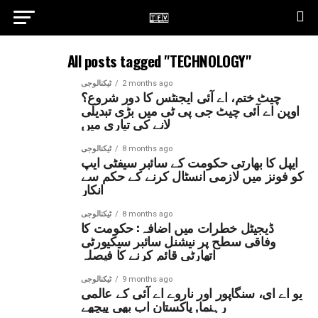
All posts tagged "TECHNOLOGY"
2 months ago
ٹیکنالوجی
چیٹ ختم، اے آئی ایجنٹس کا دور شروع؟
اوپن اے آئی چیٹ جی پی ٹی میں بڑی تبدیلی
لانے کی تیاری میں
8 months ago
ٹیکنالوجی
ایپل کا بھارتی حکومت کے سائبر سیفٹی ایپ
کو فونز میں لازمی انسٹال کرنے کے حکم سے
انکار
8 months ago
ٹیکنالوجی
ڈیجیٹل خطرات میں اضافہ: حکومت کا
وفاقی سطح پر نیشنل سائبر سیکیورٹی
اتھارٹی قائم کرنے کا فیصلہ
9 months ago
ٹیکنالوجی
یو اے ای، سنگاپور اور ناروے اے آئی کے عالمی
رہنما, پاکستان اب بھی پیچھے