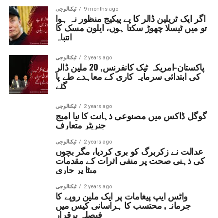
9 months ago
ٹیکنالوجی
اگر ایک ٹریلین ڈالر کا پے پیکیج منظور نہ ہوا
تو میں ٹیسلا چھوڑ سکتا ہوں، ایلون مسک کا
انتباہ
2 years ago
ٹیکنالوجی
پاکستان-امریکہ ٹیک کانفرنس, 20 ملین ڈالر
کی ابتدائی سرمایہ کاری کے معاہدے طے پا
گئے
2 years ago
ٹیکنالوجی
گوگل ڈاکس میں مصنوعی ذہانت کا نیا امیج
جنریٹر متعارف
2 years ago
ٹیکنالوجی
عدالت نے زکربرگ کو بری کردیا، مگر بچوں
کی ذہنی صحت پر منفی اثرات کے مقدمات
میٹا پر جاری
2 years ago
ٹیکنالوجی
واٹس ایپ پیغامات پر ایک ملین روپے کا
جرمانہ, محتسب کا ہراسانی کیس میں
فیصلہ برقرار