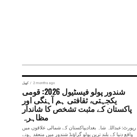
2 months ago
کھیل
شندور پولو فیسٹیول 2026: قومی
یکجہتی، ثقافتی ہم آہنگی اور
پاکستان کے مثبت تشخص کا شاندار
مظاہرہ
رپورٹ:عبداللہ شاہ بغدادیپاکستان کے شمالی علاقوں میں
واقع دنیا کے بلند ترین پولو گراؤنڈ شندور میں منعقد ہونے