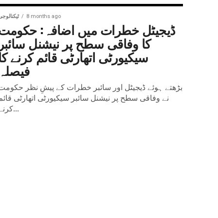
8 months ago
ٹیکنالوجی
ڈیجیٹل خطرات میں اضافہ: حکومت
کا وفاقی سطح پر نیشنل سائبر
سیکیورٹی اتھارٹی قائم کرنے کا
فیصلہ
بڑھتے ہوئے ڈیجیٹل اور سائبر خطرات کے پیشِ نظر حکومت
نے وفاقی سطح پر نیشنل سائبر سیکیورٹی اتھارٹی قائم
کرنے...