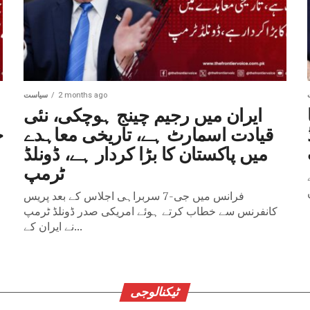
n ligne
n ligne, Casinoly s’est
ion gaming appréciée de
2 months ago
سیاست
ایران میں رجیم چینج ہوچکی، نئی
قیادت اسمارٹ ہے، تاریخی معاہدے
ج
میں پاکستان کا بڑا کردار ہے، ڈونلڈ
ٹرمپ
فرانس میں جی-7 سربراہی اجلاس کے بعد پریس
کانفرنس سے خطاب کرتے ہوئے امریکی صدر ڈونلڈ ٹرمپ
نے ایران کے...
ٹیکنالوجی