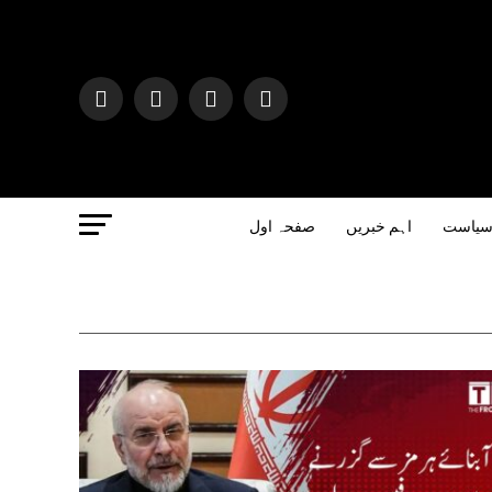
یاست
اہم خبریں
صفحہ اول
JEUX
Casinoly Évalua
Notre analyse 