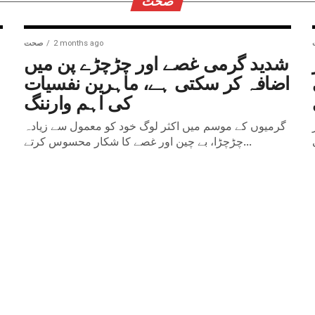
صحت
2 months ago
صحت
شدید گرمی غصے اور چڑچڑے پن میں
اضافہ کر سکتی ہے، ماہرین نفسیات
کی اہم وارننگ
گرمیوں کے موسم میں اکثر لوگ خود کو معمول سے زیادہ
چڑچڑا، بے چین اور غصے کا شکار محسوس کرتے...