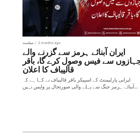
de ce Casino e
Dans le monde en évolution des casinos e
rapidement imposé comme une destinat
de...
2 months ago
سیاست
ایران آبنائے ہرمز سے گزرنے والے
ہازوں سے فیس وصول کرے گا، باقر
قالیباف کا اعلان
ایرانی پارلیمنٹ کے اسپیکر باقر قالیباف نے کہا ہے کہ
آبنائے ہرمز جنگ سے پہلے والی صورتحال پر واپس نہیں...