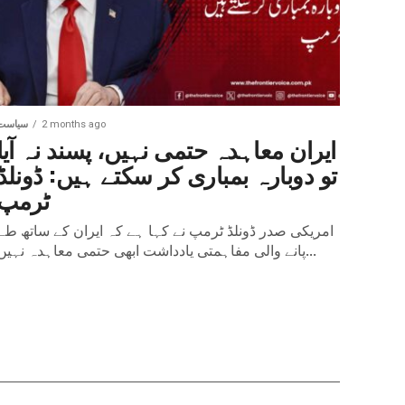
2 months ago
سیاست
ایران معاہدہ حتمی نہیں، پسند نہ آیا
تو دوبارہ بمباری کر سکتے ہیں: ڈونلڈ
ٹرمپ
امریکی صدر ڈونلڈ ٹرمپ نے کہا ہے کہ ایران کے ساتھ طے
پانے والی مفاہمتی یادداشت ابھی حتمی معاہدہ نہیں...