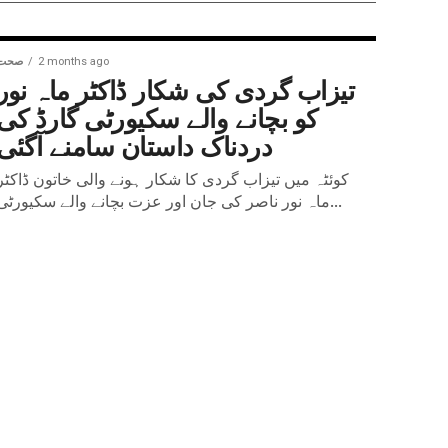
2 months ago
صحت
تیزاب گردی کی شکار ڈاکٹر ماہ نور
کو بچانے والے سکیورٹی گارڈ کی
دردناک داستان سامنے آگئی
کوئٹہ میں تیزاب گردی کا شکار ہونے والی خاتون ڈاکٹر
ماہ نور ناصر کی جان اور عزت بچانے والے سکیورٹی...