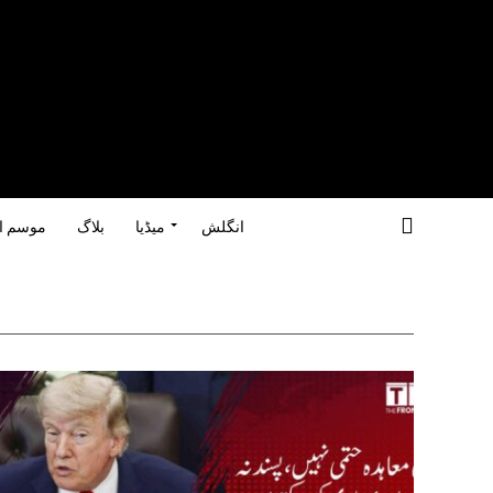
انگلش
میڈیا
بلاگ
موسم ا