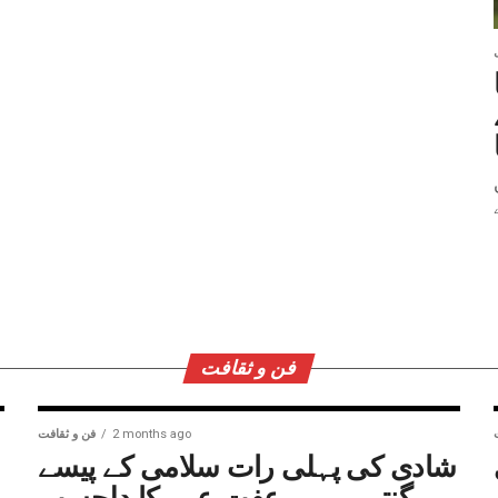
فن و ثقافت
2 months ago
فن و ثقافت
شادی کی پہلی رات سلامی کے پیسے
گنتی رہی، عفت عمر کا دلچسپ
ر