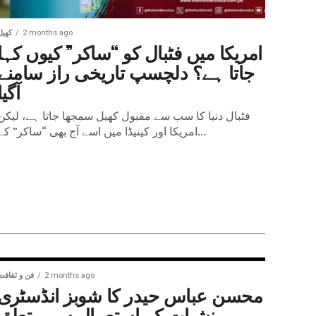
2 months ago
کھیل
امریکا میں فٹبال کو “ساکر” کیوں کہا
جاتا ہے؟ دلچسپ تاریخی راز سامنے
آگیا
فٹبال دنیا کا سب سے مقبول کھیل سمجھا جاتا ہے، لیکن
امریکا اور کینیڈا میں اسے آج بھی “ساکر” کے...
2 months ago
فن و ثقافت
محسن عباس حیدر کا شوبز انڈسٹری
میں منشیات کے استعمال سے متعلق