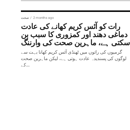
2 months ago
صحت
رات کو آئس کریم کھانے کی عادت
دماغی دھند اور کمزوری کا سبب بن
سکتی ہے، ماہرین صحت کی وارننگ
گرمیوں کی راتوں میں ٹھنڈی آئس کریم کھانا بہت سے
لوگوں کی پسندیدہ عادت ہوتی ہے، لیکن ماہرین صحت
کے...