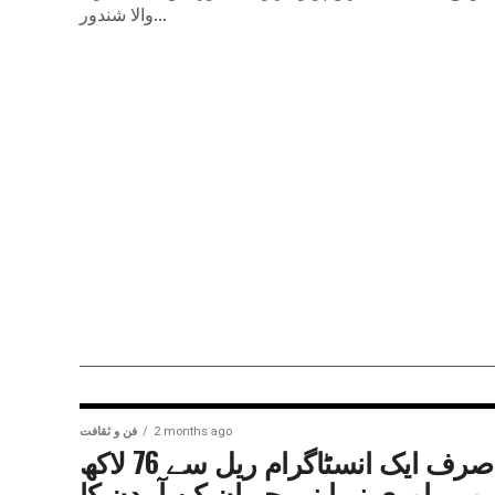
والا شندور...
2 months ago
فن و ثقافت
صرف ایک انسٹاگرام ریل سے 76 لاکھ
وپے، اوری نے اپنی حیران کن آمدن کا