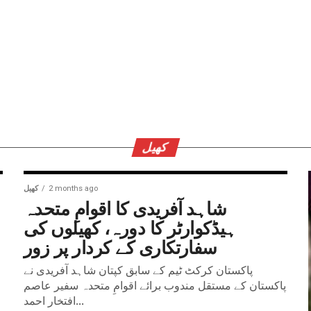
کھیل
2 months ago
کھیل
شاہد آفریدی کا اقوامِ متحدہ
ہیڈکوارٹر کا دورہ، کھیلوں کی
سفارتکاری کے کردار پر زور
پاکستان کرکٹ ٹیم کے سابق کپتان شاہد آفریدی نے
پاکستان کے مستقل مندوب برائے اقوامِ متحدہ سفیر عاصم
افتخار احمد...