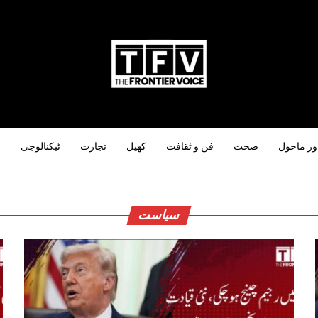
ور ماحول
صحت
فن و ثقافت
کھیل
تجارت
ٹیکنالوجی
س
سیاست
tion :
Détaillée