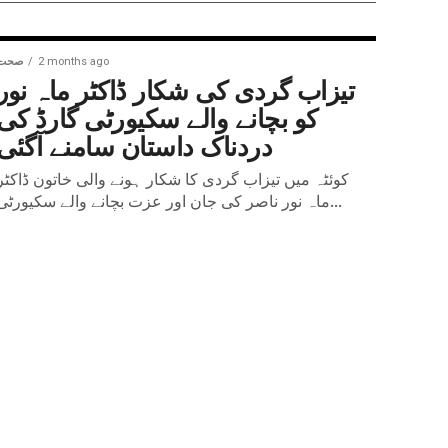
2 months ago
صحت
تیزاب گردی کی شکار ڈاکٹر ماہ نور
کو بچانے والے سکیورٹی گارڈ کی
دردناک داستان سامنے آگئی
کوئٹہ میں تیزاب گردی کا شکار ہونے والی خاتون ڈاکٹر
ماہ نور ناصر کی جان اور عزت بچانے والے سکیورٹی...