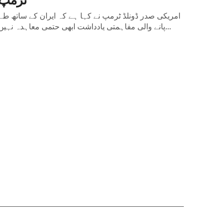
امریکی صدر ڈونلڈ ٹرمپ نے کہا ہے کہ ایران کے ساتھ طے
پانے والی مفاہمتی یادداشت ابھی حتمی معاہدہ نہیں...