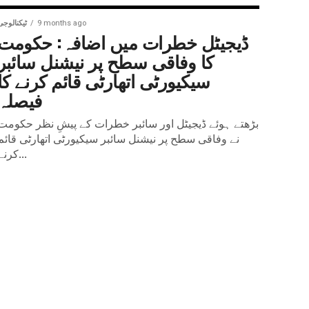
9 months ago
ٹیکنالوجی
ڈیجیٹل خطرات میں اضافہ: حکومت
کا وفاقی سطح پر نیشنل سائبر
سیکیورٹی اتھارٹی قائم کرنے کا
فیصلہ
بڑھتے ہوئے ڈیجیٹل اور سائبر خطرات کے پیشِ نظر حکومت
نے وفاقی سطح پر نیشنل سائبر سیکیورٹی اتھارٹی قائم
کرنے...