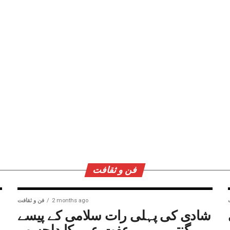
فن و ثقافت
2 months ago
فن و ثقافت
شادی کی پہلی رات سلامی کے پیسے
گنتی رہی، عفت عمر کا دلچسپ
ر