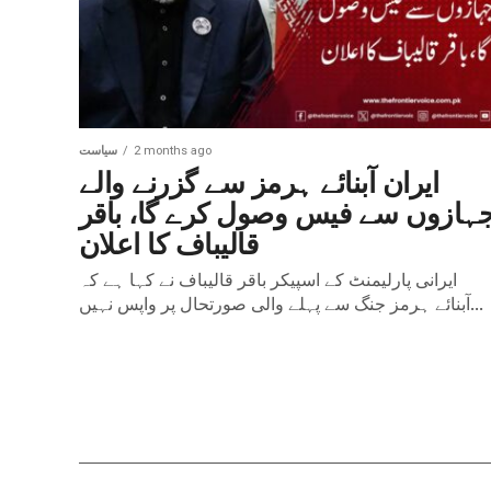
de ce Casino e
Dans le monde en évolution des casinos e
rapidement imposé comme une destinat
de...
2 months ago
سیاست
ایران آبنائے ہرمز سے گزرنے والے
ہازوں سے فیس وصول کرے گا، باقر
قالیباف کا اعلان
ایرانی پارلیمنٹ کے اسپیکر باقر قالیباف نے کہا ہے کہ
آبنائے ہرمز جنگ سے پہلے والی صورتحال پر واپس نہیں...