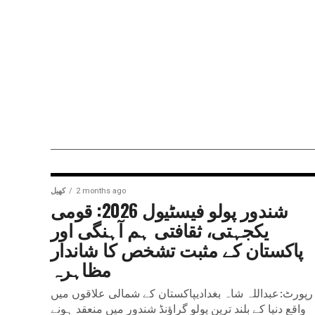
2 months ago
کھیل
شندور پولو فیسٹیول 2026: قومی
یکجہتی، ثقافتی ہم آہنگی اور
پاکستان کے مثبت تشخص کا شاندار
مظاہرہ
رپورٹ:عبداللہ شاہ بغدادیپاکستان کے شمالی علاقوں میں
واقع دنیا کے بلند ترین پولو گراؤنڈ شندور میں منعقد ہونے