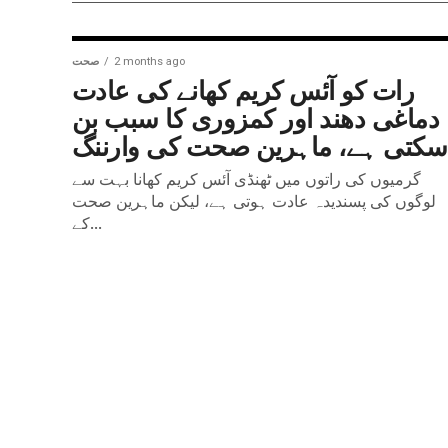
2 months ago
صحت
رات کو آئس کریم کھانے کی عادت
دماغی دھند اور کمزوری کا سبب بن
سکتی ہے، ماہرین صحت کی وارننگ
گرمیوں کی راتوں میں ٹھنڈی آئس کریم کھانا بہت سے
لوگوں کی پسندیدہ عادت ہوتی ہے، لیکن ماہرین صحت
کے...