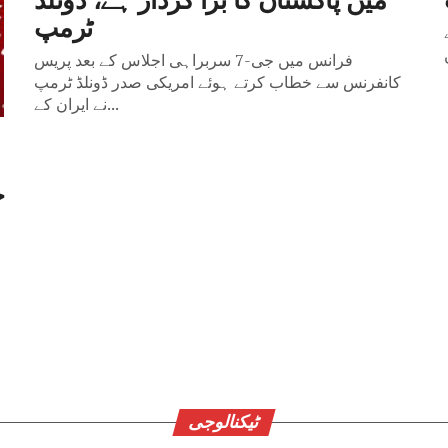
n ligne
ٹرمپ
فرانس میں جی-7 سربراہی اجلاس کے بعد پریس
n ligne, Casinoly s’est
کانفرنس سے خطاب کرتے ہوئے امریکی صدر ڈونلڈ ٹرمپ
ion gaming appréciée de
نے ایران کے...
ج
ٹیکنالوجی