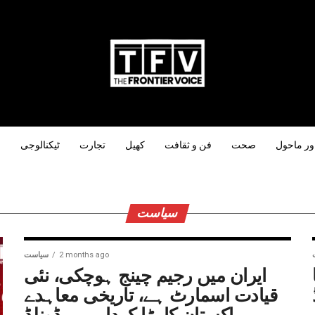
ور ماحول
صحت
فن و ثقافت
کھیل
تجارت
ٹیکنالوجی
س
سیاست
tion :
2 months ago
سیاست
Détaillée
ایران میں رجیم چینج ہوچکی، نئی
قیادت اسمارٹ ہے، تاریخی معاہدے
میں پاکستان کا بڑا کردار ہے، ڈونلڈ