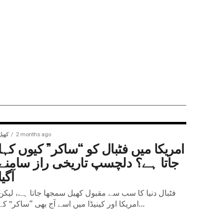
2 months ago
کھیل
امریکا میں فٹبال کو “ساکر” کیوں کہا
جاتا ہے؟ دلچسپ تاریخی راز سامنے
آگیا
فٹبال دنیا کا سب سے مقبول کھیل سمجھا جاتا ہے، لیکن
امریکا اور کینیڈا میں اسے آج بھی “ساکر” کے...