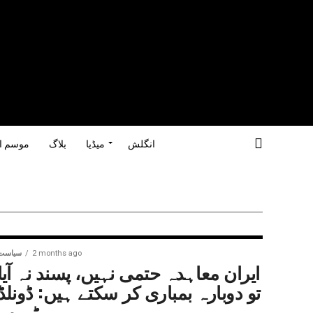
انگلش
میڈیا
بلاگ
موسم ا
2 months ago
سیاست
ایران معاہدہ حتمی نہیں، پسند نہ آیا
تو دوبارہ بمباری کر سکتے ہیں: ڈونلڈ
ٹرمپ