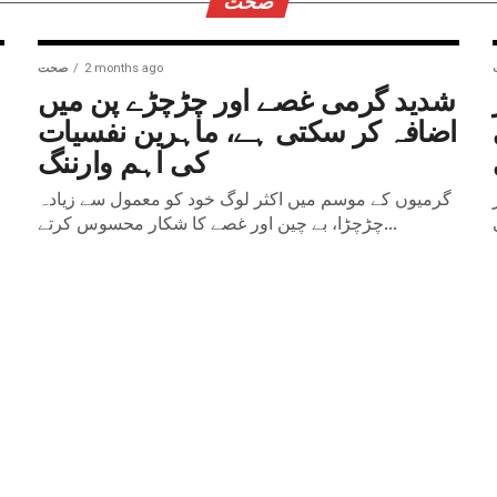
صحت
2 months ago
صحت
شدید گرمی غصے اور چڑچڑے پن میں
اضافہ کر سکتی ہے، ماہرین نفسیات
کی اہم وارننگ
گرمیوں کے موسم میں اکثر لوگ خود کو معمول سے زیادہ
چڑچڑا، بے چین اور غصے کا شکار محسوس کرتے...