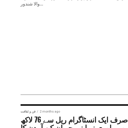
والا شندور...
2 months ago
فن و ثقافت
صرف ایک انسٹاگرام ریل سے 76 لاکھ
وپے، اوری نے اپنی حیران کن آمدن کا