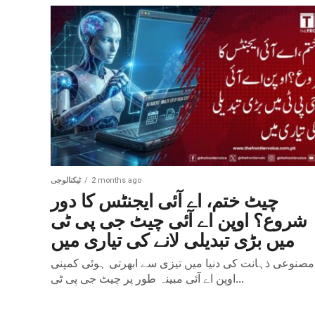
2 months ago
ٹیکنالوجی
چیٹ ختم، اے آئی ایجنٹس کا دور
شروع؟ اوپن اے آئی چیٹ جی پی ٹی
میں بڑی تبدیلی لانے کی تیاری میں
مصنوعی ذہانت کی دنیا میں تیزی سے ابھرتی ہوئی کمپنی
اوپن اے آئی مبینہ طور پر چیٹ جی پی ٹی...