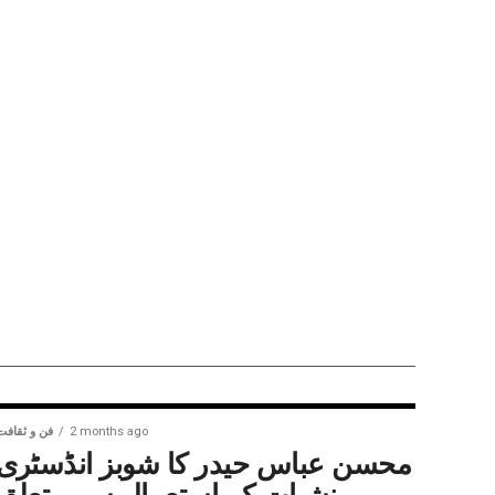
2 months ago
فن و ثقافت
محسن عباس حیدر کا شوبز انڈسٹری
میں منشیات کے استعمال سے متعلق