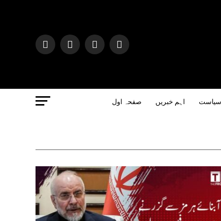
یاست
اہم خبریں
صفحہ اول
JEUX
Casinoly Évalua
Notre analyse 