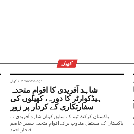
کھیل
2 months ago
کھیل
شاہد آفریدی کا اقوامِ متحدہ
ہیڈکوارٹر کا دورہ، کھیلوں کی
سفارتکاری کے کردار پر زور
پاکستان کرکٹ ٹیم کے سابق کپتان شاہد آفریدی نے
پاکستان کے مستقل مندوب برائے اقوامِ متحدہ سفیر عاصم
افتخار احمد...