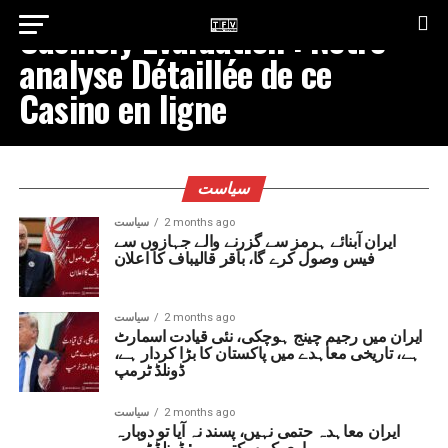
Casinoly Évaluation : Notre
analyse Détaillée de ce
Casino en ligne
سیاست
2 months ago
سیاست
ایران آبنائے ہرمز سے گزرنے والے جہازوں سے
فیس وصول کرے گا، باقر قالیباف کا اعلان
2 months ago
سیاست
ایران میں رجیم چینج ہوچکی، نئی قیادت اسمارٹ
ہے، تاریخی معاہدے میں پاکستان کا بڑا کردار ہے،
ڈونلڈ ٹرمپ
2 months ago
سیاست
ایران معاہدہ حتمی نہیں، پسند نہ آیا تو دوبارہ
بمباری کر سکتے ہیں: ڈونلڈ ٹرمپ