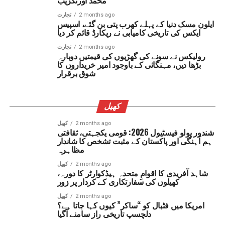
محمد اورنگزیب
2 months ago
تجارت
ایلون مسک دنیا کے پہلے کھرب پتی بن گئے، اسپیس
ایکس کی تاریخی کامیابی نے ریکارڈ قائم کر دیا
2 months ago
تجارت
رولیکس نے سونے کی گھڑیوں کی قیمتیں دوبارہ
بڑھا دیں، مہنگائی کے باوجود امیر خریداروں کا
شوق برقرار
کھیل
2 months ago
کھیل
شندور پولو فیسٹیول 2026: قومی یکجہتی، ثقافتی
ہم آہنگی اور پاکستان کے مثبت تشخص کا شاندار
مظاہرہ
2 months ago
کھیل
شاہد آفریدی کا اقوامِ متحدہ ہیڈکوارٹر کا دورہ،
کھیلوں کی سفارتکاری کے کردار پر زور
2 months ago
کھیل
امریکا میں فٹبال کو “ساکر” کیوں کہا جاتا ہے؟
دلچسپ تاریخی راز سامنے آگیا