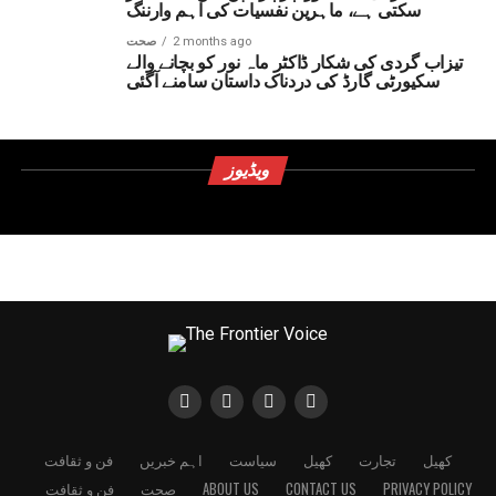
سکتی ہے، ماہرین نفسیات کی اہم وارننگ
2 months ago
صحت
تیزاب گردی کی شکار ڈاکٹر ماہ نور کو بچانے والے
سکیورٹی گارڈ کی دردناک داستان سامنے آگئی
ویڈیوز
کھیل
تجارت
کھیل
سیاست
اہم خبریں
فن و ثقافت
PRIVACY POLICY
CONTACT US
ABOUT US
صحت
فن و ثقافت