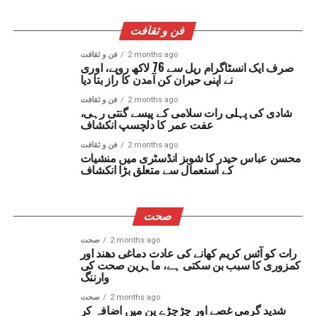
فن و ثقافت
2 months ago
فن و ثقافت
صرف ایک انسٹاگرام ریل سے 76 لاکھ روپے، اوری
نے اپنی حیران کن آمدن کا راز بتا دیا
2 months ago
فن و ثقافت
شادی کی پہلی رات سلامی کے پیسے گنتی رہی،
عفت عمر کا دلچسپ انکشاف
2 months ago
فن و ثقافت
محسن عباس حیدر کا شوبز انڈسٹری میں منشیات
کے استعمال سے متعلق بڑا انکشاف
صحت
2 months ago
صحت
رات کو آئس کریم کھانے کی عادت دماغی دھند اور
کمزوری کا سبب بن سکتی ہے، ماہرین صحت کی
وارننگ
2 months ago
صحت
شدید گرمی غصے اور چڑچڑے پن میں اضافہ کر