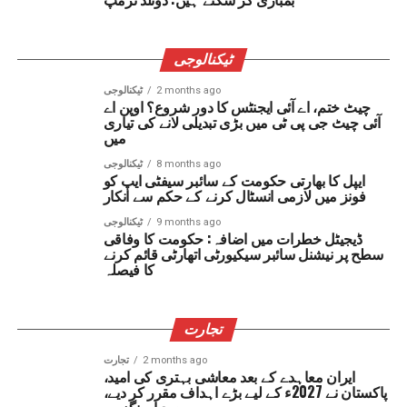
ٹیکنالوجی
2 months ago
ٹیکنالوجی
چیٹ ختم، اے آئی ایجنٹس کا دور شروع؟ اوپن اے
آئی چیٹ جی پی ٹی میں بڑی تبدیلی لانے کی تیاری
میں
8 months ago
ٹیکنالوجی
ایپل کا بھارتی حکومت کے سائبر سیفٹی ایپ کو
فونز میں لازمی انسٹال کرنے کے حکم سے انکار
9 months ago
ٹیکنالوجی
ڈیجیٹل خطرات میں اضافہ: حکومت کا وفاقی
سطح پر نیشنل سائبر سیکیورٹی اتھارٹی قائم کرنے
کا فیصلہ
تجارت
2 months ago
تجارت
ایران معاہدے کے بعد معاشی بہتری کی امید،
پاکستان نے 2027ء کے لیے بڑے اہداف مقرر کر دیے،