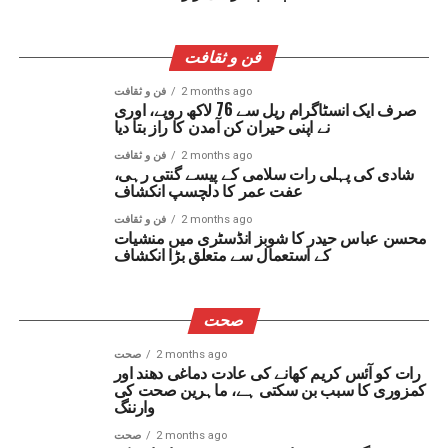
فن و ثقافت
2 months ago
فن و ثقافت
صرف ایک انسٹاگرام ریل سے 76 لاکھ روپے، اوری
نے اپنی حیران کن آمدن کا راز بتا دیا
2 months ago
فن و ثقافت
شادی کی پہلی رات سلامی کے پیسے گنتی رہی،
عفت عمر کا دلچسپ انکشاف
2 months ago
فن و ثقافت
محسن عباس حیدر کا شوبز انڈسٹری میں منشیات
کے استعمال سے متعلق بڑا انکشاف
صحت
2 months ago
صحت
رات کو آئس کریم کھانے کی عادت دماغی دھند اور
کمزوری کا سبب بن سکتی ہے، ماہرین صحت کی
وارننگ
2 months ago
صحت