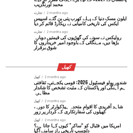
محمد اورنگزیب
2 months ago
تجارت
ایلون مسک دنیا کے پہلے کھرب پتی بن گئے، اسپیس
ایکس کی تاریخی کامیابی نے ریکارڈ قائم کر دیا
2 months ago
تجارت
رولیکس نے سونے کی گھڑیوں کی قیمتیں دوبارہ
بڑھا دیں، مہنگائی کے باوجود امیر خریداروں کا
شوق برقرار
کھیل
2 months ago
کھیل
شندور پولو فیسٹیول 2026: قومی یکجہتی، ثقافتی
ہم آہنگی اور پاکستان کے مثبت تشخص کا شاندار
مظاہرہ
2 months ago
کھیل
شاہد آفریدی کا اقوامِ متحدہ ہیڈکوارٹر کا دورہ،
کھیلوں کی سفارتکاری کے کردار پر زور
2 months ago
کھیل
امریکا میں فٹبال کو “ساکر” کیوں کہا جاتا ہے؟
دلچسپ تاریخی راز سامنے آگیا