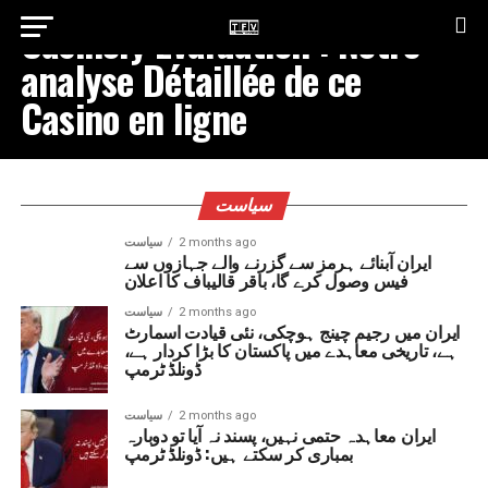
Casinoly Évaluation : Notre
analyse Détaillée de ce
Casino en ligne
سیاست
2 months ago
سیاست
ایران آبنائے ہرمز سے گزرنے والے جہازوں سے
فیس وصول کرے گا، باقر قالیباف کا اعلان
2 months ago
سیاست
ایران میں رجیم چینج ہوچکی، نئی قیادت اسمارٹ
ہے، تاریخی معاہدے میں پاکستان کا بڑا کردار ہے،
ڈونلڈ ٹرمپ
2 months ago
سیاست
ایران معاہدہ حتمی نہیں، پسند نہ آیا تو دوبارہ
بمباری کر سکتے ہیں: ڈونلڈ ٹرمپ