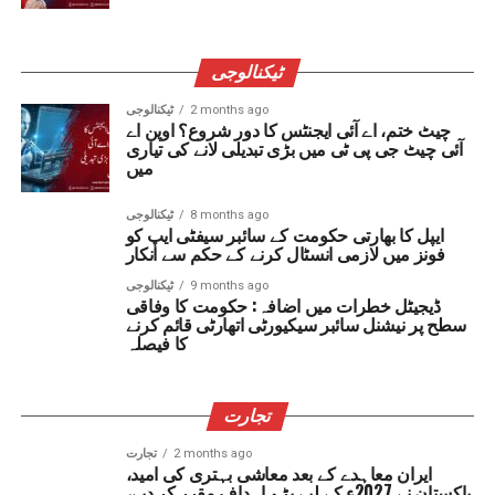
ٹیکنالوجی
2 months ago
ٹیکنالوجی
چیٹ ختم، اے آئی ایجنٹس کا دور شروع؟ اوپن اے
آئی چیٹ جی پی ٹی میں بڑی تبدیلی لانے کی تیاری
میں
8 months ago
ٹیکنالوجی
ایپل کا بھارتی حکومت کے سائبر سیفٹی ایپ کو
فونز میں لازمی انسٹال کرنے کے حکم سے انکار
9 months ago
ٹیکنالوجی
ڈیجیٹل خطرات میں اضافہ: حکومت کا وفاقی
سطح پر نیشنل سائبر سیکیورٹی اتھارٹی قائم کرنے
کا فیصلہ
تجارت
2 months ago
تجارت
ایران معاہدے کے بعد معاشی بہتری کی امید،
پاکستان نے 2027ء کے لیے بڑے اہداف مقرر کر دیے،