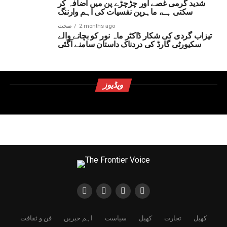
شدید گرمی غصے اور چڑچڑے پن میں اضافہ کر
سکتی ہے، ماہرین نفسیات کی اہم وارننگ
2 months ago
صحت
تیزاب گردی کی شکار ڈاکٹر ماہ نور کو بچانے والے
سکیورٹی گارڈ کی دردناک داستان سامنے آگئی
ویڈیوز
کھیل
تجارت
کھیل
سیاست
اہم خبریں
فن و ثقافت