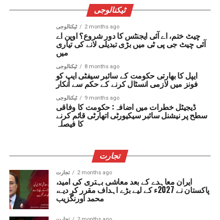
ٹیکنالوجی
2 months ago
ٹیکنالوجی
چیٹ ختم، اے آئی ایجنٹس کا دور شروع؟ اوپن اے
آئی چیٹ جی پی ٹی میں بڑی تبدیلی لانے کی تیاری
میں
8 months ago
ٹیکنالوجی
ایپل کا بھارتی حکومت کے سائبر سیفٹی ایپ کو
فونز میں لازمی انسٹال کرنے کے حکم سے انکار
9 months ago
ٹیکنالوجی
ڈیجیٹل خطرات میں اضافہ: حکومت کا وفاقی
سطح پر نیشنل سائبر سیکیورٹی اتھارٹی قائم کرنے
کا فیصلہ
تجارت
2 months ago
تجارت
ایران معاہدے کے بعد معاشی بہتری کی امید،
پاکستان نے 2027ء کے لیے بڑے اہداف مقرر کر دیے،
محمد اورنگزیب
2 months ago
تجارت