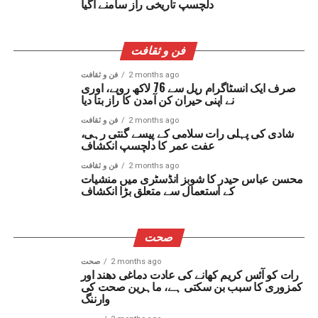
دلچسپ تاریخی راز سامنے آگیا
فن و ثقافت
2 months ago
فن و ثقافت
صرف ایک انسٹاگرام ریل سے 76 لاکھ روپے، اوری
نے اپنی حیران کن آمدن کا راز بتا دیا
2 months ago
فن و ثقافت
شادی کی پہلی رات سلامی کے پیسے گنتی رہی،
عفت عمر کا دلچسپ انکشاف
2 months ago
فن و ثقافت
محسن عباس حیدر کا شوبز انڈسٹری میں منشیات
کے استعمال سے متعلق بڑا انکشاف
صحت
2 months ago
صحت
رات کو آئس کریم کھانے کی عادت دماغی دھند اور
کمزوری کا سبب بن سکتی ہے، ماہرین صحت کی
وارننگ