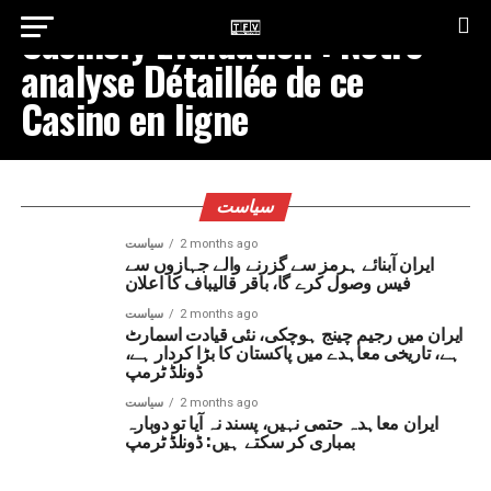
Casinoly Évaluation : Notre
analyse Détaillée de ce
Casino en ligne
سیاست
2 months ago
سیاست
ایران آبنائے ہرمز سے گزرنے والے جہازوں سے
فیس وصول کرے گا، باقر قالیباف کا اعلان
2 months ago
سیاست
ایران میں رجیم چینج ہوچکی، نئی قیادت اسمارٹ
ہے، تاریخی معاہدے میں پاکستان کا بڑا کردار ہے،
ڈونلڈ ٹرمپ
2 months ago
سیاست
ایران معاہدہ حتمی نہیں، پسند نہ آیا تو دوبارہ
بمباری کر سکتے ہیں: ڈونلڈ ٹرمپ