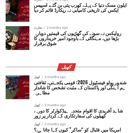
ایلون مسک دنیا کے پہلے کھرب پتی بن گئے، اسپیس
ایکس کی تاریخی کامیابی نے ریکارڈ قائم کر دیا
2 months ago
تجارت
رولیکس نے سونے کی گھڑیوں کی قیمتیں دوبارہ
بڑھا دیں، مہنگائی کے باوجود امیر خریداروں کا
شوق برقرار
کھیل
2 months ago
کھیل
شندور پولو فیسٹیول 2026: قومی یکجہتی، ثقافتی
ہم آہنگی اور پاکستان کے مثبت تشخص کا شاندار
مظاہرہ
2 months ago
کھیل
شاہد آفریدی کا اقوامِ متحدہ ہیڈکوارٹر کا دورہ،
کھیلوں کی سفارتکاری کے کردار پر زور
2 months ago
کھیل
امریکا میں فٹبال کو “ساکر” کیوں کہا جاتا ہے؟