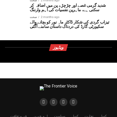
2 months ago
صحت
شدید گرمی غصے اور چڑچڑے پن میں اضافہ کر
سکتی ہے، ماہرین نفسیات کی اہم وارننگ
2 months ago
صحت
تیزاب گردی کی شکار ڈاکٹر ماہ نور کو بچانے والے
سکیورٹی گارڈ کی دردناک داستان سامنے آگئی
ویڈیوز
کھیل
تجارت
کھیل
سیاست
اہم خبریں
فن و ثقافت