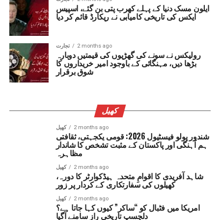
ایلون مسک دنیا کے پہلے کھرب پتی بن گئے، اسپیس
ایکس کی تاریخی کامیابی نے ریکارڈ قائم کر دیا
2 months ago
تجارت
رولیکس نے سونے کی گھڑیوں کی قیمتیں دوبارہ
بڑھا دیں، مہنگائی کے باوجود امیر خریداروں کا
شوق برقرار
کھیل
2 months ago
کھیل
شندور پولو فیسٹیول 2026: قومی یکجہتی، ثقافتی
ہم آہنگی اور پاکستان کے مثبت تشخص کا شاندار
مظاہرہ
2 months ago
کھیل
شاہد آفریدی کا اقوامِ متحدہ ہیڈکوارٹر کا دورہ،
کھیلوں کی سفارتکاری کے کردار پر زور
2 months ago
کھیل
امریکا میں فٹبال کو “ساکر” کیوں کہا جاتا ہے؟
دلچسپ تاریخی راز سامنے آگیا