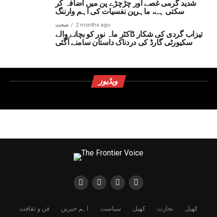
شدید گرمی غصے اور چڑچڑے پن میں اضافہ کر
سکتی ہے، ماہرین نفسیات کی اہم وارننگ
2 months ago
صحت
تیزاب گردی کی شکار ڈاکٹر ماہ نور کو بچانے والے
سکیورٹی گارڈ کی دردناک داستان سامنے آگئی
ویڈیوز
کھیل
تجارت
کھیل
سیاست
اہم خبریں
فن و ثقافت