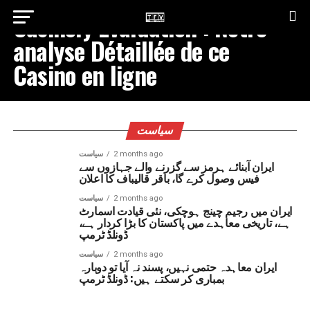
Casinoly Évaluation : Notre
analyse Détaillée de ce
Casino en ligne
سیاست
2 months ago
سیاست
ایران آبنائے ہرمز سے گزرنے والے جہازوں سے
فیس وصول کرے گا، باقر قالیباف کا اعلان
2 months ago
سیاست
ایران میں رجیم چینج ہوچکی، نئی قیادت اسمارٹ
ہے، تاریخی معاہدے میں پاکستان کا بڑا کردار ہے،
ڈونلڈ ٹرمپ
2 months ago
سیاست
ایران معاہدہ حتمی نہیں، پسند نہ آیا تو دوبارہ
بمباری کر سکتے ہیں: ڈونلڈ ٹرمپ