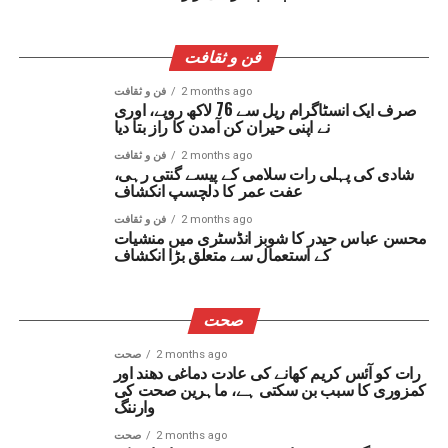
فن و ثقافت
2 months ago
فن و ثقافت
صرف ایک انسٹاگرام ریل سے 76 لاکھ روپے، اوری
نے اپنی حیران کن آمدن کا راز بتا دیا
2 months ago
فن و ثقافت
شادی کی پہلی رات سلامی کے پیسے گنتی رہی،
عفت عمر کا دلچسپ انکشاف
2 months ago
فن و ثقافت
محسن عباس حیدر کا شوبز انڈسٹری میں منشیات
کے استعمال سے متعلق بڑا انکشاف
صحت
2 months ago
صحت
رات کو آئس کریم کھانے کی عادت دماغی دھند اور
کمزوری کا سبب بن سکتی ہے، ماہرین صحت کی
وارننگ
2 months ago
صحت