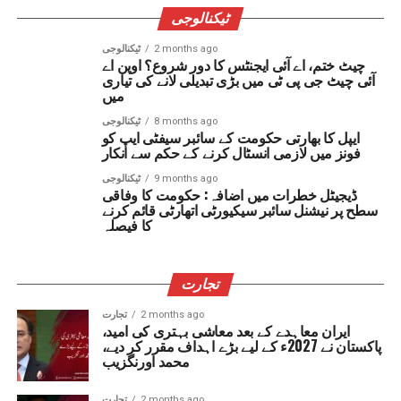
ٹیکنالوجی
2 months ago
ٹیکنالوجی
چیٹ ختم، اے آئی ایجنٹس کا دور شروع؟ اوپن اے
آئی چیٹ جی پی ٹی میں بڑی تبدیلی لانے کی تیاری
میں
8 months ago
ٹیکنالوجی
ایپل کا بھارتی حکومت کے سائبر سیفٹی ایپ کو
فونز میں لازمی انسٹال کرنے کے حکم سے انکار
9 months ago
ٹیکنالوجی
ڈیجیٹل خطرات میں اضافہ: حکومت کا وفاقی
سطح پر نیشنل سائبر سیکیورٹی اتھارٹی قائم کرنے
کا فیصلہ
تجارت
2 months ago
تجارت
ایران معاہدے کے بعد معاشی بہتری کی امید،
پاکستان نے 2027ء کے لیے بڑے اہداف مقرر کر دیے،
محمد اورنگزیب
2 months ago
تجارت